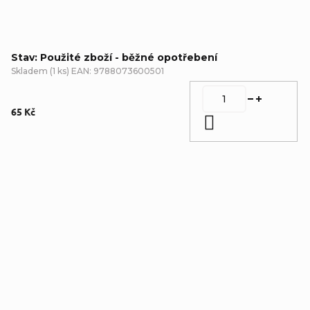
Stav: Použité zboží - běžné opotřebení
Skladem
(
1 ks
)
EAN:
9788073600501
65 Kč
Do košíku
Detailní popis produktu
Doplňkové parametry