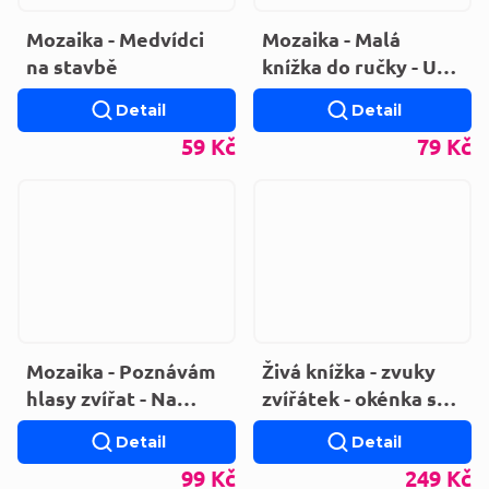
Mozaika - Medvídci
Mozaika - Malá
na stavbě
knížka do ručky - U
mámy (LEPORELO)
Detail
Detail
59 Kč
79 Kč
Mozaika - Poznávám
Živá knížka - zvuky
hlasy zvířat - Na
zvířátek - okénka s
farmě (LEPORELO)
překvapením
Detail
Detail
99 Kč
249 Kč