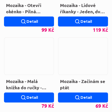
Mozaika - Otevři
Mozaika - Lidové
okénko - Pilná
říkanky - Jeden, dva,
včelička (LEPORELO)
tři (LEPORELO)
Detail
Detail
99 Kč
119 Kč
Mozaika - Malá
Mozaika - Začínám se
knížka do ručky -
ptát
Slůvka (LEPORELO)
Detail
Detail
79 Kč
69 Kč