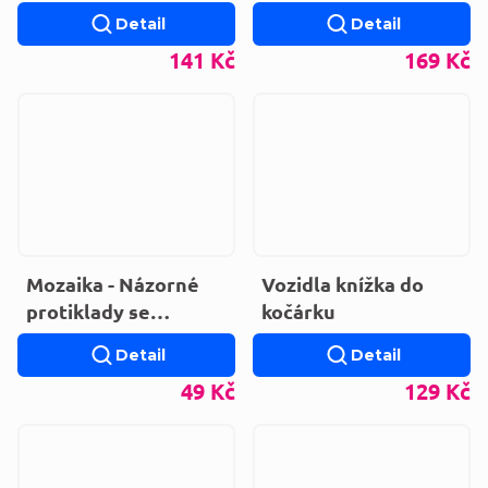
de historias)
(LEPORELO)
Detail
Detail
141 Kč
169 Kč
Mozaika - Názorné
Vozidla knížka do
protiklady se
kočárku
zvířátky
Detail
Detail
49 Kč
129 Kč