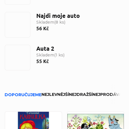
Najdi moje auto
Skladem
(
8 ks
)
56 Kč
Auta 2
Skladem
(
1 ks
)
55 Kč
Řazení produktů
NEJLEVNĚJŠÍ
NEJDRAŽŠÍ
NEJPRODÁVANĚJ
DOPORUČUJEME
Výpis produktů