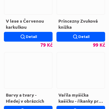
V lese s Červenou
Princezny Zvuková
karkulkou
knížka
Detail
Detail
79 Kč
99 Kč
Barvy a tvary -
Vařila myšička
Hledej v obrázcích
kašičku - říkanky pro
děti