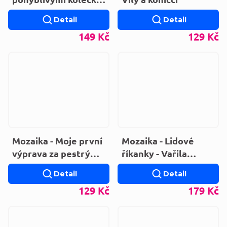
- modrá kniha
Detail
Detail
(LEPORELO)
149 Kč
129 Kč
Mozaika - Moje první
Mozaika - Lidové
výprava za pestrými
říkanky - Vařila
zvířaty
myšička kašičku
Detail
Detail
(LEPORELO)
129 Kč
179 Kč