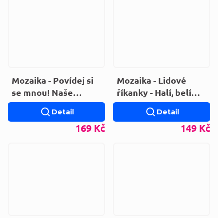
Mozaika - Povídej si
Mozaika - Lidové
se mnou! Naše
říkanky - Halí, belí
zvířata (LEPORELO)
(LEPORELO)
Detail
Detail
169 Kč
149 Kč