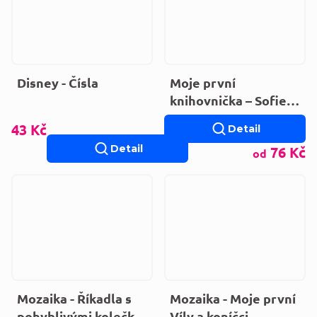
Disney - Čísla
Moje první
knihovnička – Sofie
První
43 Kč
Detail
Detail
76 Kč
od
Mozaika - Říkadla s
Mozaika - Moje první
pohyblivými kolečky
Víly a koníčci