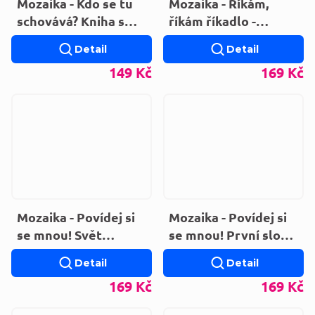
Mozaika - Kdo se tu
Mozaika - Říkám,
schovává? Kniha s
říkám říkadlo -
ovečkou (LEPORELO)
zelená kniha
Detail
Detail
(LEPORELO)
149 Kč
169 Kč
Mozaika - Povídej si
Mozaika - Povídej si
se mnou! Svět
se mnou! První slova
techniky
(LEPORELO)
Detail
Detail
(LEPORELO)
169 Kč
169 Kč