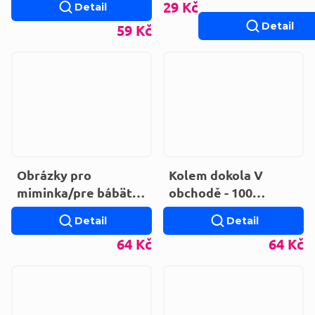
29 Kč
Detail
Detail
59 Kč
Obrázky pro
Kolem dokola V
miminka/pre bábätká
obchodě - 100
- Mňau
nových slov
Detail
Detail
64 Kč
64 Kč