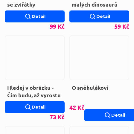
se zvířátky
malých dinosaurů
Detail
Detail
99 Kč
59 Kč
Hledej v obrázku -
O sněhulákovi
Čím budu, až vyrostu
42 Kč
Detail
Detail
73 Kč