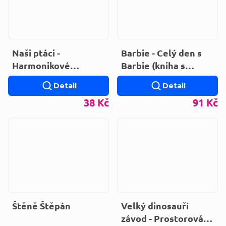
Naši ptáci -
Barbie - Celý den s
Harmonikové
Barbie (kniha s
leporelo
hodinami)
Detail
Detail
38 Kč
91 Kč
Štěně Štěpán
Velký dinosauří
závod - Prostorová