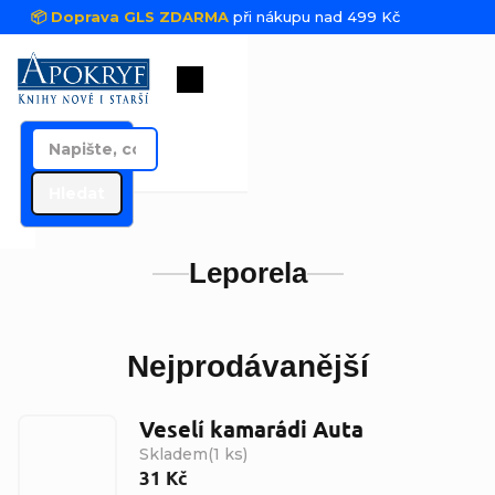
Přejít na obsah
📦 Doprava GLS ZDARMA
při nákupu nad 499 Kč
Nákupní košík
Hledat
Leporela
Nejprodávanější
Veselí kamarádi Auta
Skladem
(
1 ks
)
31 Kč