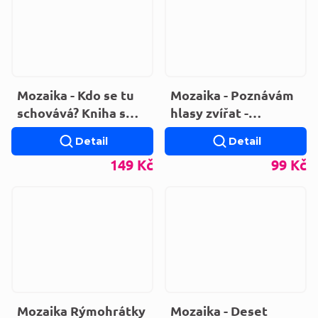
Mozaika - Kdo se tu
Mozaika - Poznávám
schovává? Kniha s
hlasy zvířat -
kravičkou
Poznávám hlasy
Detail
Detail
(LEPORELO)
zvířat - V lese
149 Kč
99 Kč
Mozaika Rýmohrátky
Mozaika - Deset