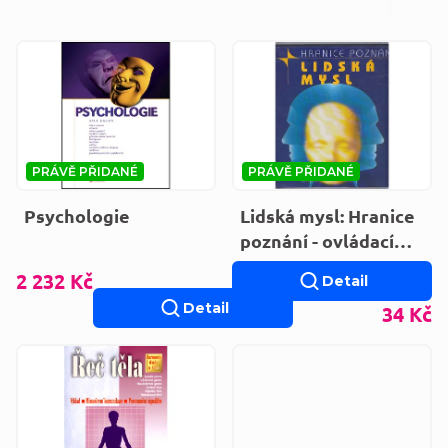
Výpis produktů
PRÁVĚ PŘIDANÉ
PRÁVĚ PŘIDANÉ
Psychologie
Lidská mysl: Hranice
poznání - ovládací
centrum živého
2 232 Kč
Detail
stroje
Detail
34 Kč