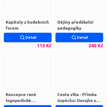
Kapitoly z hudebních
Dějiny předškolní
forem
pedagogiky
Detail
Detail
113 Kč
240 Kč
Koncepce rané
Cesta vlka - Přímka
logopedické
úspěchu: Osvojte si
intervence v České
umění