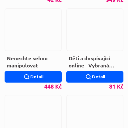
Nenechte sebou
Děti a dospívající
manipulovat
online - Vybraná
rizika používání
Detail
Detail
internetu
448 Kč
81 Kč