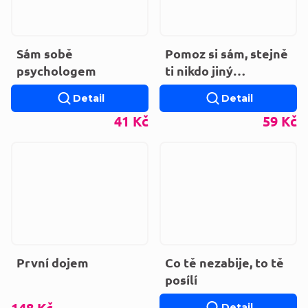
Sám sobě
Pomoz si sám, stejně
psychologem
ti nikdo jiný
nepomůže
Detail
Detail
41 Kč
59 Kč
První dojem
Co tě nezabije, to tě
posílí
148 Kč
Detail