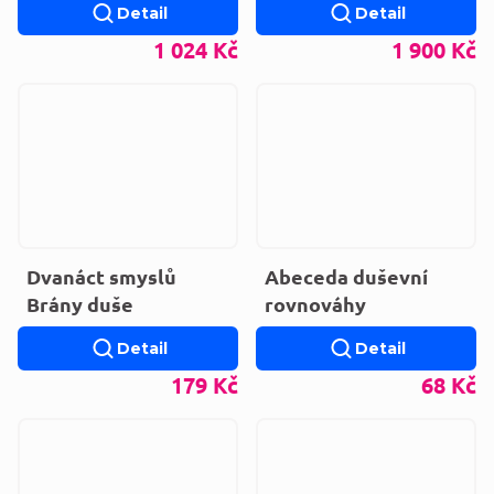
Detail
Detail
republice
přesvědčování, vlivu
1 024 Kč
1 900 Kč
a úspěchu
Dvanáct smyslů
Abeceda duševní
Brány duše
rovnováhy
Detail
Detail
179 Kč
68 Kč