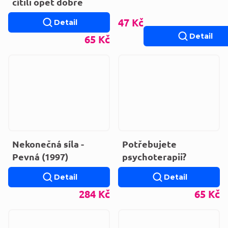
cítili opět dobře
47 Kč
Detail
Detail
65 Kč
Nekonečná síla -
Potřebujete
Pevná (1997)
psychoterapii?
Detail
Detail
284 Kč
65 Kč