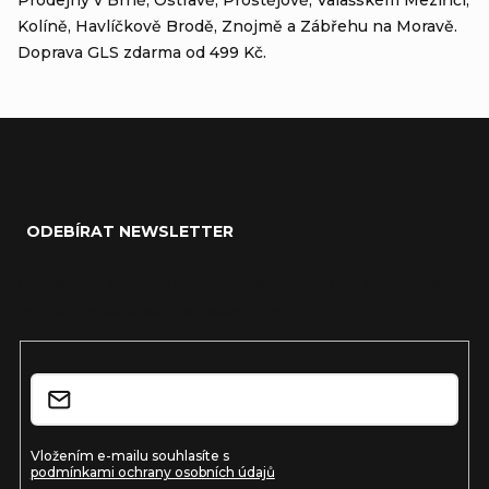
Prodejny v Brně, Ostravě, Prostějově, Valašském Meziříčí,
Kolíně, Havlíčkově Brodě, Znojmě a Zábřehu na Moravě.
Doprava GLS zdarma od 499 Kč.
Zápatí
ODEBÍRAT NEWSLETTER
Vložte svůj e-mail a my vám budeme zasílat informace o
nových produktech na našem e-shopu.
E-mail
Vložením e-mailu souhlasíte s
podmínkami ochrany osobních údajů