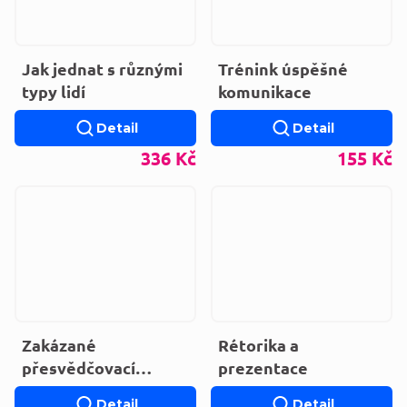
Jak jednat s různými
Trénink úspěšné
typy lidí
komunikace
Detail
Detail
336 Kč
155 Kč
Zakázané
Rétorika a
přesvědčovací
prezentace
techniky
Detail
Detail