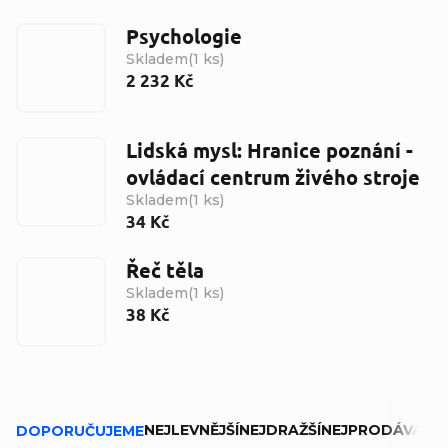
Psychologie
Skladem
(
1 ks
)
2 232 Kč
Lidská mysl: Hranice poznání -
ovládací centrum živého stroje
Skladem
(
1 ks
)
34 Kč
Řeč těla
Skladem
(
1 ks
)
38 Kč
Řazení produktů
NEJLEVNĚJŠÍ
NEJDRAŽŠÍ
NEJPRODÁVANĚJ
DOPORUČUJEME