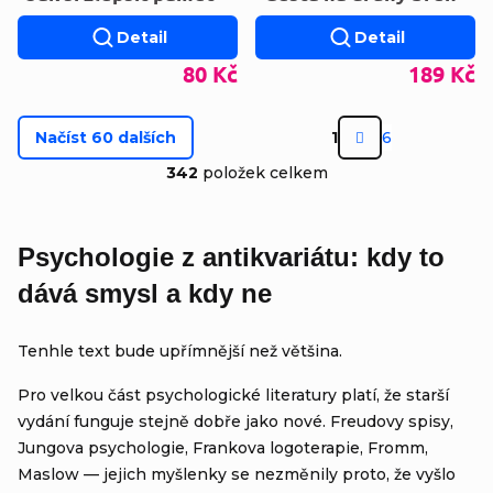
Detail
Detail
80 Kč
189 Kč
Stránkován
Načíst 60 dalších
1
6
Ovládací prvky výp
342
položek celkem
Psychologie z antikvariátu: kdy to
dává smysl a kdy ne
Tenhle text bude upřímnější než většina.
Pro velkou část psychologické literatury platí, že starší
vydání funguje stejně dobře jako nové. Freudovy spisy,
Jungova psychologie, Frankova logoterapie, Fromm,
Maslow — jejich myšlenky se nezměnily proto, že vyšlo