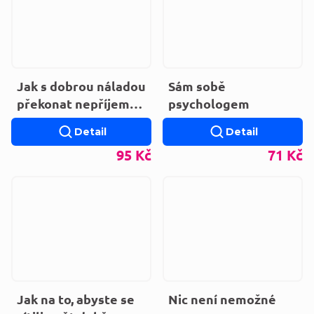
Jak s dobrou náladou
Sám sobě
překonat nepříjemné
psychologem
situace
Detail
Detail
95 Kč
71 Kč
Jak na to, abyste se
Nic není nemožné