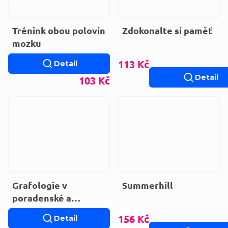
Trénink obou polovin
Zdokonalte si paměť
mozku
113 Kč
Detail
Detail
103 Kč
Grafologie v
Summerhill
poradenské a
terapeutické praxi
156 Kč
Detail