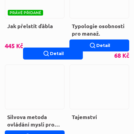
PRÁVĚ PŘIDANÉ
Jak přelstít ďábla
Typologie osobnosti
pro manaž.
445 Kč
Detail
Detail
68 Kč
Silvova metoda
Tajemství
ovládání mysli pro
získání pomoci z