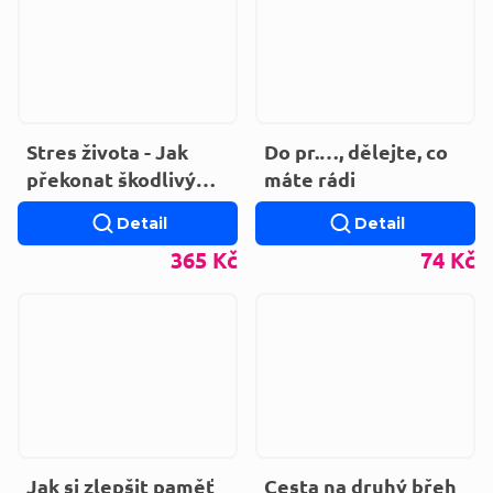
Stres života - Jak
Do pr.…, dělejte, co
překonat škodlivý
máte rádi
účinek stresu a jak
Detail
Detail
využít stres
365 Kč
74 Kč
Jak si zlepšit paměť
Cesta na druhý břeh