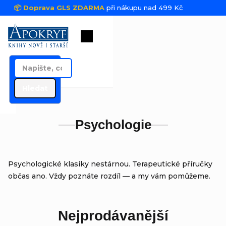
Přejít na obsah
📦 Doprava GLS ZDARMA
při nákupu nad 499 Kč
Nákupní košík
Hledat
Psychologie
Psychologické klasiky nestárnou. Terapeutické příručky
občas ano. Vždy poznáte rozdíl — a my vám pomůžeme.
Nejprodávanější