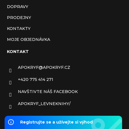
DOPRAVY
PRODEJNY
KONTAKTY
MOJE OBJEDNÁVKA
KONTAKT
APOKRYF
@
APOKRYF.CZ
+420 775 414 271
NAVŠTIVTE NÁŠ FACEBOOK
APOKRYF_LEVNEKNIHY/
Registrujte se a užívejte si výhod