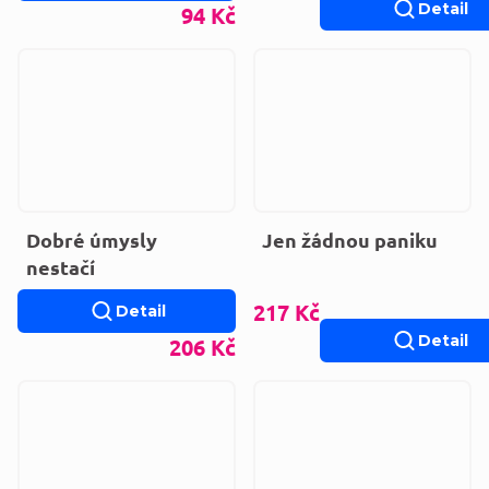
Detail
94 Kč
Dobré úmysly
Jen žádnou paniku
nestačí
217 Kč
Detail
Detail
206 Kč