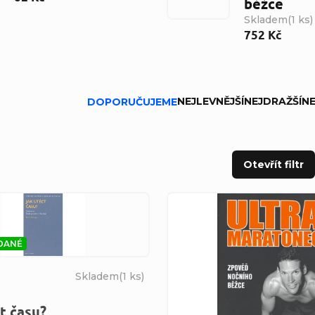
běžce
Skladem
(
1 ks
)
752 Kč
ní produktů
NEJLEVNĚJŠÍ
NEJDRAŽŠÍ
NE
DOPORUČUJEME
Otevřít filtr
s produktů
DANÉ
Skladem
(
1 ks
)
t času?