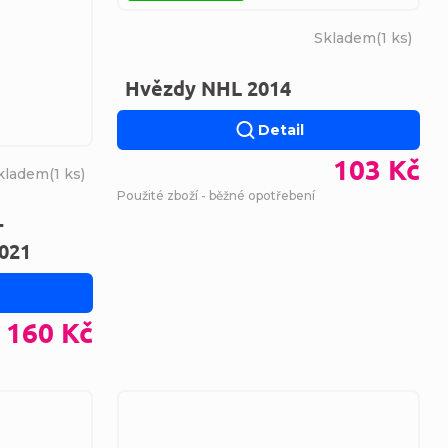
Skladem
(
1 ks
)
Hvězdy NHL 2014
Detail
103 Kč
kladem
(
1 ks
)
Použité zboží - běžné opotřebení
-
2021
160 Kč