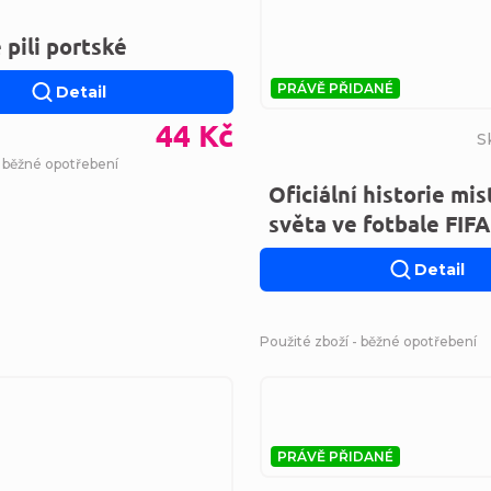
 pili portské
PRÁVĚ PŘIDANÉ
Detail
44 Kč
S
- běžné opotřebení
Oficiální historie mis
světa ve fotbale FIFA
Detail
Použité zboží - běžné opotřebení
PRÁVĚ PŘIDANÉ