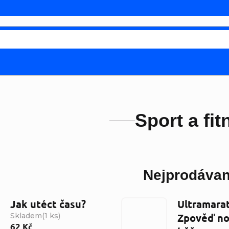
Sport a fit
Nejprodávan
Jak utéct času?
Ultramara
Skladem
(
1 ks
)
Zpověď no
62 Kč