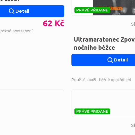
PRÁVĚ PŘIDANÉ
Detail
62 Kč
S
- běžné opotřebení
Ultramaratonec Zpo
nočního běžce
Detail
Použité zboží - běžné opotřebení
PRÁVĚ PŘIDANÉ
S