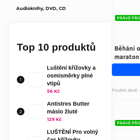
Audioknihy, DVD, CD
PRÁVĚ PŘI
Top 10 produktů
Běhání o
maraton
Luštění křížovky a
osmisměrky plné
vtipů
Použité zboží 
56 Kč
Antistres Butter
máslo žluté
129 Kč
PRÁVĚ PŘI
LUŠTĚNÍ Pro volný
čas křížovky,