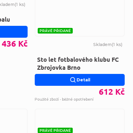
kladem
(
1 ks
)
balu
PRÁVĚ PŘIDANÉ
436 Kč
Skladem
(
1 ks
)
Sto let fotbalového klubu FC
Zbrojovka Brno
Detail
612 Kč
Použité zboží - běžné opotřebení
PRÁVĚ PŘIDANÉ