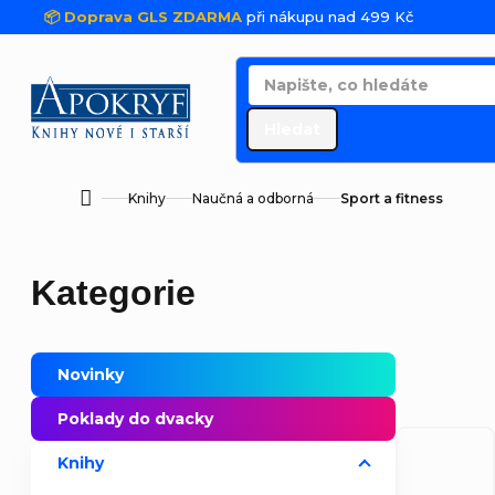
Přejít na obsah
📦 Doprava GLS ZDARMA
při nákupu nad 499 Kč
Hledat
Knihy
Naučná a odborná
Sport a fitness
Domů
Postranní panel
Přeskočit kategorie
Kategorie
Novinky
Poklady do dvacky
Knihy