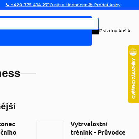
📞 +420 775 414 271
O nás
⭐ Hodnocení
📚 Prodat knihy
Prázdný košík
Nákupní koš
ness
ější
tonec
Vytrvalostní
čního
trénink - Průvodce