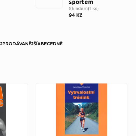
sportem
Skladem
(
1 ks
)
94 Kč
JPRODÁVANĚJŠÍ
ABECEDNĚ