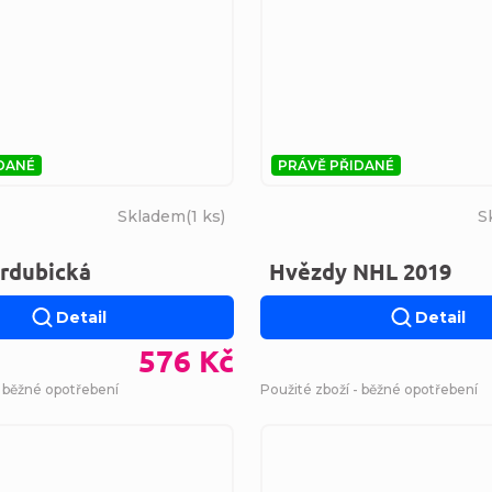
DANÉ
PRÁVĚ PŘIDANÉ
Skladem
(
1 ks
)
S
ardubická
Hvězdy NHL 2019
Detail
Detail
576 Kč
- běžné opotřebení
Použité zboží - běžné opotřebení