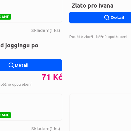
Zlato pro Ivana
DANÉ
Detail
Skladem
(
1 ks
)
Použité zboží - běžné opotřebení
d joggingu po
Detail
71 Kč
- běžné opotřebení
DANÉ
Skladem
(
1 ks
)