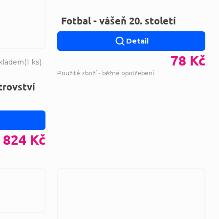
Fotbal - vášeň 20. století
Detail
78 Kč
kladem
(
1 ks
)
Použité zboží - běžné opotřebení
trovství
824 Kč