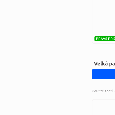
PRÁVĚ PŘI
Velká p
Použité zboží 