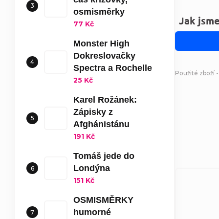
osmisměrky
Jak jsme
77 Kč
Monster High
Dokreslovačky
Spectra a Rochelle
Použité zboží 
25 Kč
Karel Rožánek:
Zápisky z
Afghánistánu
191 Kč
Tomáš jede do
Londýna
151 Kč
OSMISMĚRKY
humorné