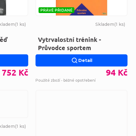
PRÁVĚ PŘIDANÉ
kladem
(
1 ks
)
Skladem
(
1 ks
)
věď
Vytrvalostní trénink -
Průvodce sportem
Detail
752 Kč
94 Kč
Použité zboží - běžné opotřebení
kladem
(
1 ks
)