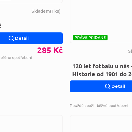
Skladem
(
1 ks
)
č
PRÁVĚ PŘIDANÉ
Detail
285 Kč
S
- běžné opotřebení
120 let fotbalu u nás 
Historie od 1901 do 
Detail
Použité zboží - běžné opotřebení