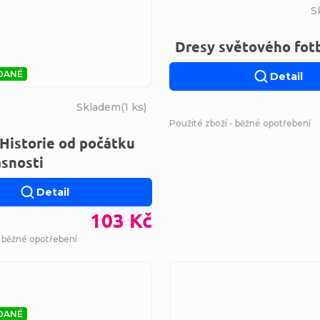
S
Dresy světového fot
DANÉ
Detail
Skladem
(
1 ks
)
Použité zboží - běžné opotřebení
 Historie od počátku
snosti
Detail
103 Kč
- běžné opotřebení
DANÉ