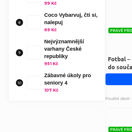
99 Kč
Coco Vybarvuj, čti si,
nalepuj
69 Kč
PRÁVĚ PŘI
Nejvýznamnější
varhany České
republiky
Fotbal –
951 Kč
do souča
Zábavné úkoly pro
seniory 4
107 Kč
Použité zboží 
PRÁVĚ PŘI