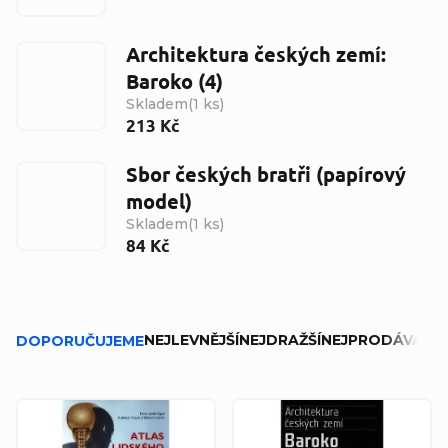
Architektura českých zemí:
Baroko (4)
Skladem
(
1 ks
)
213 Kč
Sbor českých bratři (papírový
model)
Skladem
(
1 ks
)
84 Kč
Řazení produktů
NEJLEVNĚJŠÍ
NEJDRAŽŠÍ
NEJPRODÁVANĚJ
DOPORUČUJEME
Výpis produktů