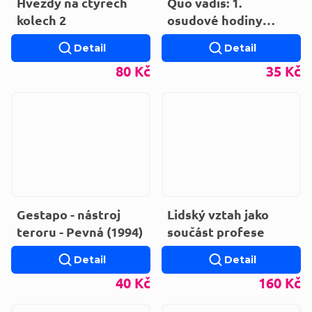
Hvězdy na čtyřech
Quo vadis: 1.
kolech 2
osudové hodiny
lidstva
Detail
Detail
80 Kč
35 Kč
Gestapo - nástroj
Lidský vztah jako
teroru - Pevná (1994)
součást profese
Detail
Detail
40 Kč
160 Kč