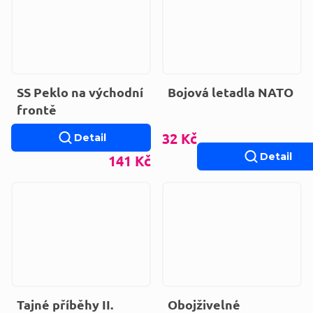
SS Peklo na východní
Bojová letadla NATO
frontě
32 Kč
Detail
Detail
141 Kč
Tajné příběhy II.
Obojživelné