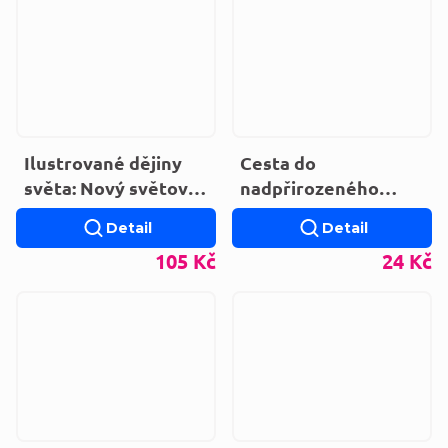
Ilustrované dějiny
Cesta do
světa: Nový světový
nadpřirozeného
řád (10)
světa
Detail
Detail
105 Kč
24 Kč