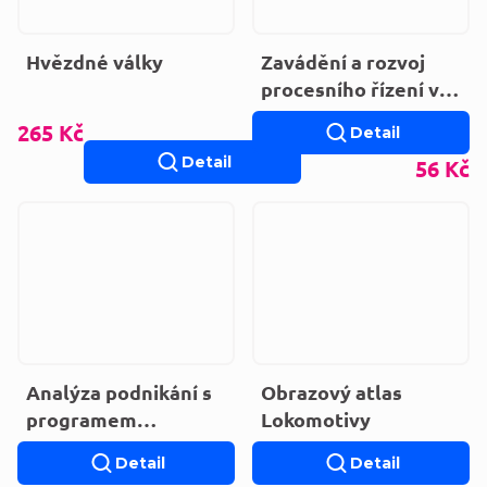
Hvězdné války
Zavádění a rozvoj
procesního řízení ve
firmě
265 Kč
Detail
Detail
56 Kč
Analýza podnikání s
Obrazový atlas
programem
Lokomotivy
Microsoft Excel
Detail
Detail