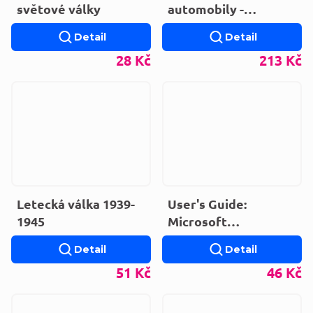
světové války
automobily -
historie, technika,
Detail
Detail
rozdělení, úpravy
28 Kč
213 Kč
Letecká válka 1939-
User's Guide:
1945
Microsoft
PowerPoint version
Detail
Detail
4.0
51 Kč
46 Kč