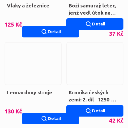
Vlaky a železnice
Boží samuraj: letec,
jenž vedl útok na
Pearl Harbor
125 Kč
Detail
Detail
37 Kč
Leonardovy stroje
Kronika českých
zemí: 2. díl - 1250-
1470. Přemyslovci,
130 Kč
Detail
Lucemburkové, doba
Detail
42 Kč
husitská