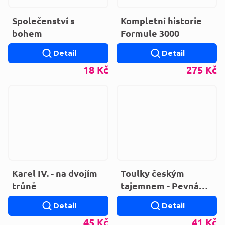
Společenství s
Kompletní historie
bohem
Formule 3000
Detail
Detail
18 Kč
275 Kč
Karel IV. - na dvojím
Toulky českým
trůně
tajemnem - Pevná
(2004)
Detail
Detail
45 Kč
41 Kč