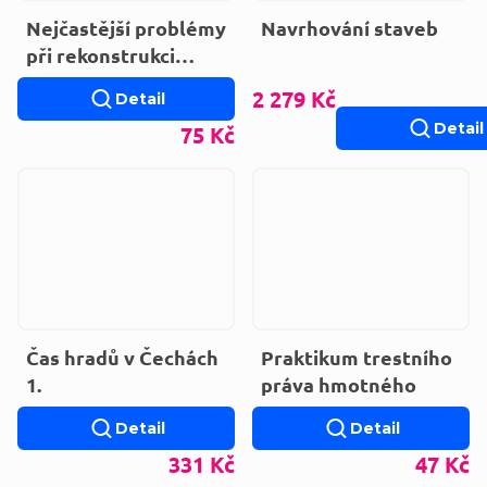
Nejčastější problémy
Navrhování staveb
při rekonstrukci
domů
2 279 Kč
Detail
Detail
75 Kč
Čas hradů v Čechách
Praktikum trestního
1.
práva hmotného
Detail
Detail
331 Kč
47 Kč