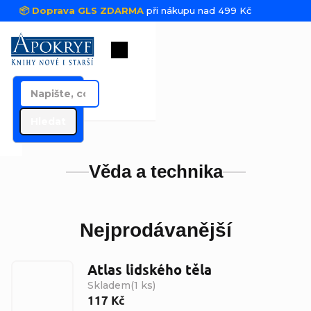
Přejít na obsah
📦 Doprava GLS ZDARMA
při nákupu nad 499 Kč
Nákupní košík
Hledat
Věda a technika
Nejprodávanější
Atlas lidského těla
Skladem
(
1 ks
)
117 Kč