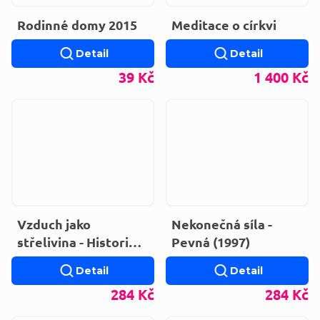
Rodinné domy 2015
Meditace o církvi
Detail
Detail
39 Kč
1 400 Kč
Vzduch jako
Nekonečná síla -
střelivina - Historie
Pevná (1997)
vývoje vzduchových
Detail
Detail
zbraní
284 Kč
284 Kč