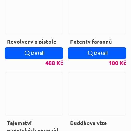
Revolvery a pistole
Patenty faraonů
Detail
Detail
488 Kč
100 Kč
Tajemství
Buddhova vize
egyptských pyramid