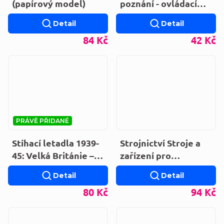
(papírový model)
poznání - ovládací
centrum živého
Detail
Detail
stroje
84 Kč
42 Kč
PRÁVĚ PŘIDANÉ
Stíhací letadla 1939-
Strojnictví Stroje a
45: Velká Británie –
zařízení pro
Německo
zpracování dřeva
Detail
Detail
80 Kč
94 Kč