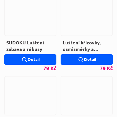
SUDOKU Luštění
Luštění křížovky,
zábava a rébusy
osmisměrky a
sudoku
Detail
Detail
79 Kč
79 Kč