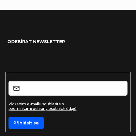
Zápatí
ODEBÍRAT NEWSLETTER
Vložte svůj e-mail a my vám budeme zasílat informace o
nových produktech na našem e-shopu.
E-mail
Vložením e-mailu souhlasíte s
podmínkami ochrany osobních údajů
Přihlásit se