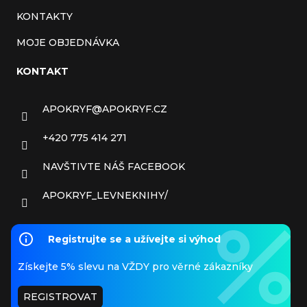
KONTAKTY
MOJE OBJEDNÁVKA
KONTAKT
APOKRYF
@
APOKRYF.CZ
+420 775 414 271
NAVŠTIVTE NÁŠ FACEBOOK
APOKRYF_LEVNEKNIHY/
Registrujte se a užívejte si výhod
Získejte 5% slevu na VŽDY pro věrné zákazníky
REGISTROVAT