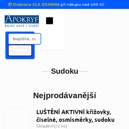
Přejít na obsah
📦 Doprava GLS ZDARMA
při nákupu nad 499 Kč
Nákupní košík
Hledat
Sudoku
Nejprodávanější
LUŠTĚNÍ AKTIVNÍ křížovky,
číselné, osmisměrky, sudoku
Skladem
(
12 ks
)