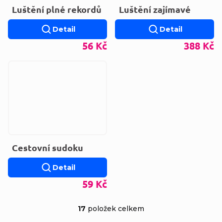
Luštění plné rekordů
Luštění zajímavé
Detail
Detail
56 Kč
388 Kč
Cestovní sudoku
Detail
59 Kč
17
položek celkem
Ovládací prvky výp