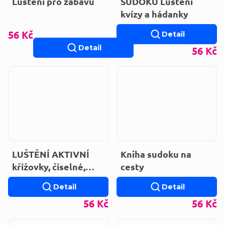
Luštění pro zábavu
SUDOKU Luštění
kvízy a hádanky
56 Kč
Detail
Detail
56 Kč
LUŠTĚNÍ AKTIVNÍ
Kniha sudoku na
křížovky, číselné,
cesty
osmisměrky, sudoku
Detail
Detail
56 Kč
56 Kč