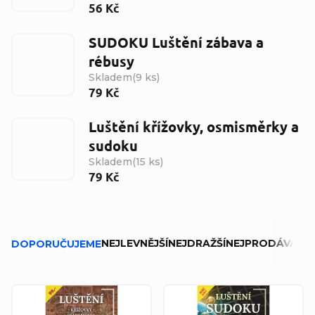
56 Kč
SUDOKU Luštění zábava a
rébusy
Skladem
(
9 ks
)
79 Kč
Luštění křížovky, osmisměrky a
sudoku
Skladem
(
15 ks
)
79 Kč
Řazení produktů
NEJLEVNĚJŠÍ
NEJDRAŽŠÍ
NEJPRODÁVANĚJ
DOPORUČUJEME
Výpis produktů