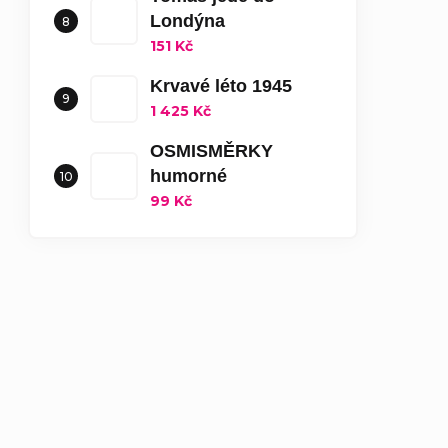
Londýna
151 Kč
Krvavé léto 1945
1 425 Kč
OSMISMĚRKY
humorné
99 Kč
Konec s