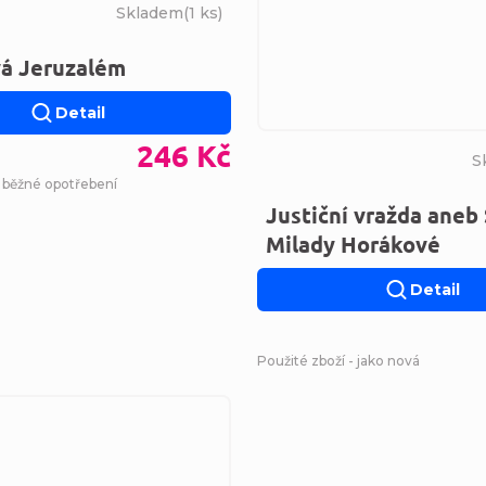
Skladem
(
1 ks
)
vá Jeruzalém
Detail
246 Kč
S
- běžné opotřebení
Justiční vražda aneb
Milady Horákové
Detail
Použité zboží - jako nová