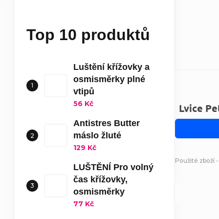
Top 10 produktů
Luštění křížovky a
osmisměrky plné
vtipů
56 Kč
Lvice Pe
Antistres Butter
máslo žluté
129 Kč
Použité zboží 
LUŠTĚNÍ Pro volný
čas křížovky,
osmisměrky
77 Kč