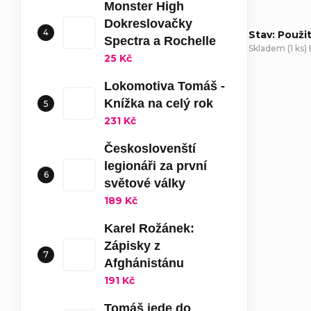
Monster High
Dokreslovačky
Stav: Použi
Spectra a Rochelle
Skladem
(
1 ks
)
25 Kč
D
Lokomotiva Tomáš -
Knížka na celý rok
231 Kč
Českoslovenští
legionáři za první
světové války
189 Kč
Karel Rožánek:
Zápisky z
Afghánistánu
191 Kč
Tomáš jede do