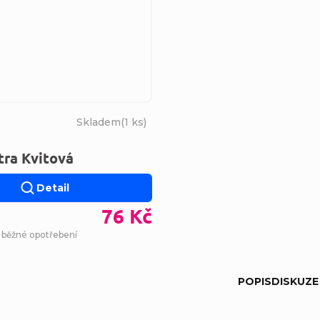
Skladem
(
1 ks
)
tra Kvitová
Detail
76 Kč
- běžné opotřebení
POPIS
DISKUZE