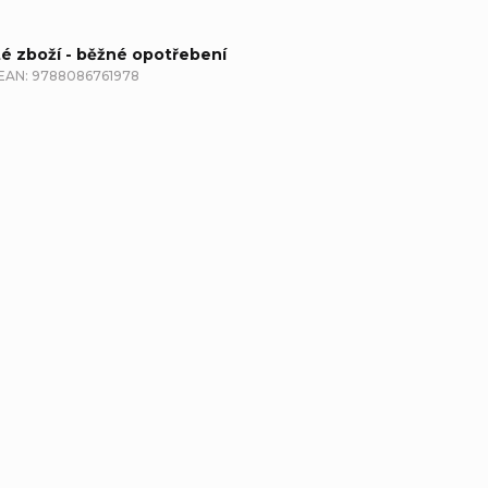
té zboží - běžné opotřebení
EAN:
9788086761978
etailní popis produktu