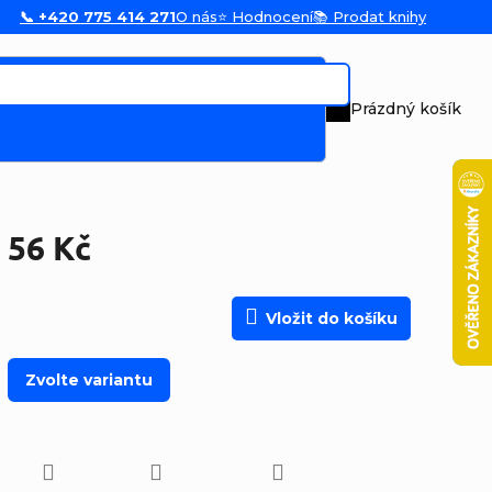
📞 +420 775 414 271
O nás
⭐ Hodnocení
📚 Prodat knihy
Prázdný košík
Nákupní koš
56 Kč
Měrná cena:
Vložit do košíku
Zvolte variantu