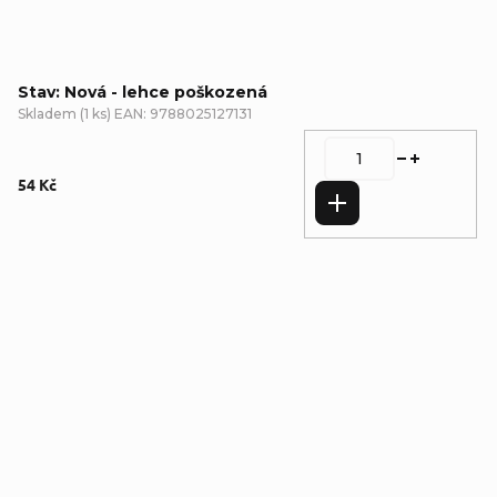
Stav: Nová - lehce poškozená
Skladem
(
1 ks
)
EAN:
9788025127131
54 Kč
Do košíku
Detailní popis produktu