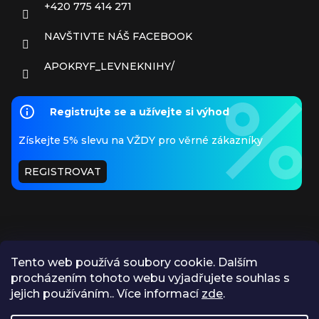
+420 775 414 271
NAVŠTIVTE NÁŠ FACEBOOK
APOKRYF_LEVNEKNIHY/
Registrujte se a užívejte si výhod
Získejte 5% slevu na VŽDY pro věrné zákazníky
REGISTROVAT
Tento web používá soubory cookie. Dalším
procházením tohoto webu vyjadřujete souhlas s
PŘIJÍMÁME ONLINE PLATBY
jejich používáním.. Více informací
zde
.