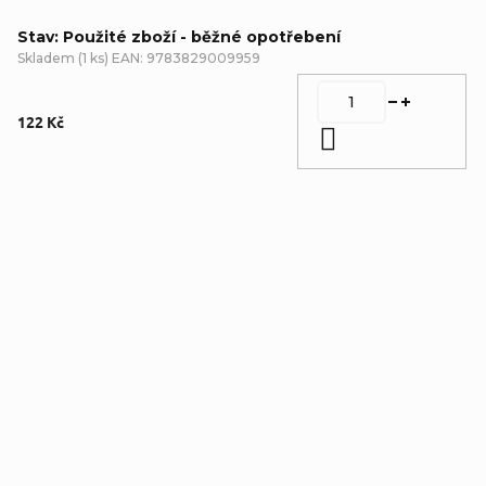
Stav: Použité zboží - běžné opotřebení
Skladem
(
1 ks
)
EAN:
9783829009959
122 Kč
Do košíku
Detailní popis produktu
Popis produktu není dostupný
Doplňkové parametry
Kategorie
:
Kuchařky
,
Použité
zboží - běžné
opotřebení
Autor
:
Susan Tomnay