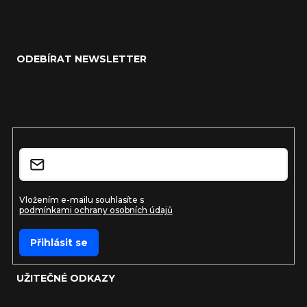
Zápatí
ODEBÍRAT NEWSLETTER
Vložte svůj e-mail a my vám budeme zasílat informace o
nových produktech na našem e-shopu.
E-mail
Vložením e-mailu souhlasíte s
podmínkami ochrany osobních údajů
Přihlásit se
UŽITEČNÉ ODKAZY