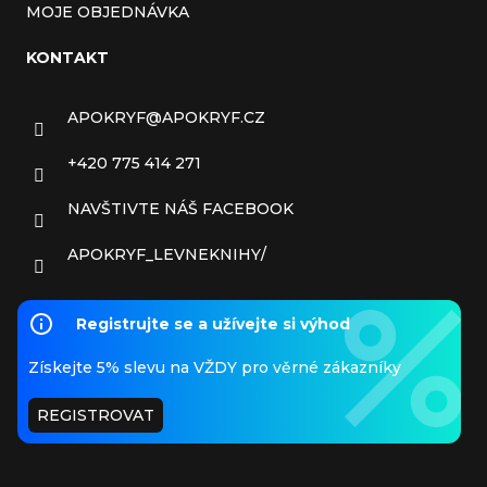
MOJE OBJEDNÁVKA
KONTAKT
APOKRYF
@
APOKRYF.CZ
+420 775 414 271
NAVŠTIVTE NÁŠ FACEBOOK
APOKRYF_LEVNEKNIHY/
Registrujte se a užívejte si výhod
Získejte 5% slevu na VŽDY pro věrné zákazníky
REGISTROVAT