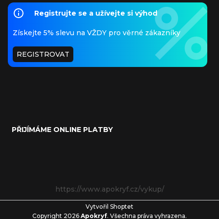
Registrujte se a užívejte si výhod
Získejte 5% slevu na VŽDY pro věrné zákazníky
REGISTROVAT
PŘIJÍMÁME ONLINE PLATBY
https://www.apokryf.cz/vykup/
Vytvořil Shoptet
Copyright 2026
Apokryf
. Všechna práva vyhrazena.