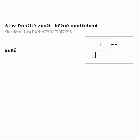
Stav: Použité zboží - běžné opotřebení
Skladem
(
1 ks
)
EAN:
9788071817796
55 Kč
Do košíku
Detailní popis produktu
Doplňkové parametry
Kategorie
:
Encyklopedie
,
Použité zboží - běžné
opotřebení