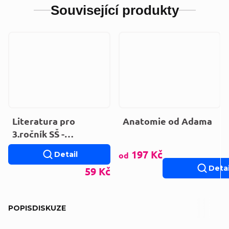
Související produkty
Literatura pro
Anatomie od Adama
3.ročník SŠ -
Učebnice (zkrácená
197 Kč
Detail
od
verze)
Detai
59 Kč
POPIS
DISKUZE