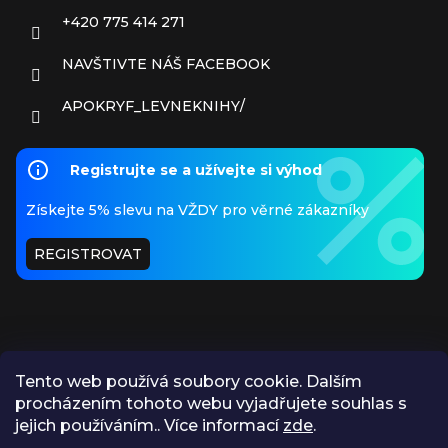
+420 775 414 271
NAVŠTIVTE NÁŠ FACEBOOK
APOKRYF_LEVNEKNIHY/
Registrujte se a užívejte si výhod
Získejte 5% slevu na VŽDY pro věrné zákazníky
REGISTROVAT
Tento web používá soubory cookie. Dalším
procházením tohoto webu vyjadřujete souhlas s
PŘIJÍMÁME ONLINE PLATBY
jejich používáním.. Více informací
zde
.