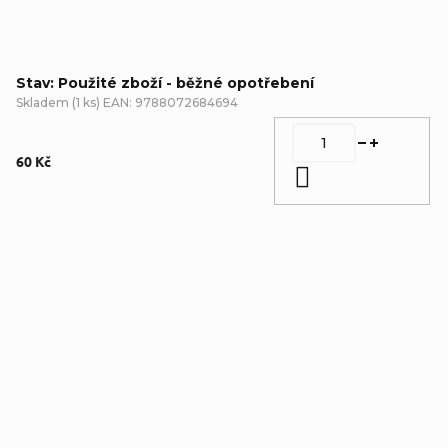
Stav: Použité zboží - běžné opotřebení
Skladem
(
1 ks
)
EAN:
9788072684694
60 Kč
Do košíku
Detailní popis produktu
Doplňkové parametry