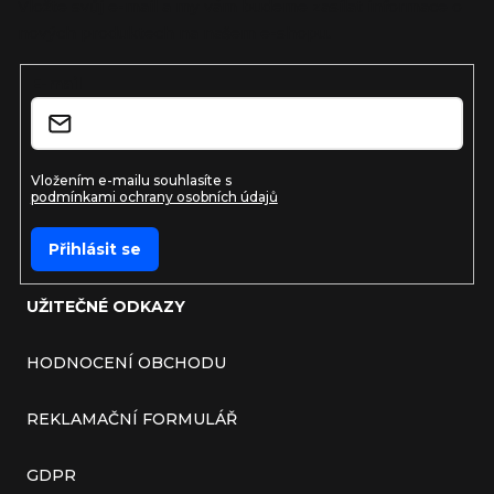
Vložte svůj e-mail a my vám budeme zasílat informace o
nových produktech na našem e-shopu.
E-mail
Vložením e-mailu souhlasíte s
podmínkami ochrany osobních údajů
Přihlásit se
UŽITEČNÉ ODKAZY
HODNOCENÍ OBCHODU
REKLAMAČNÍ FORMULÁŘ
GDPR