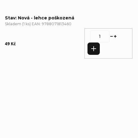
Stav: Nová - lehce poškozená
Skladem
(
1 ks
)
EAN:
9788071813460
49 Kč
Do košíku
Detailní popis produktu
Doplňkové parametry
Kategorie
:
Učebnice,
encyklopedie
,
Nová -
lehce poškozená