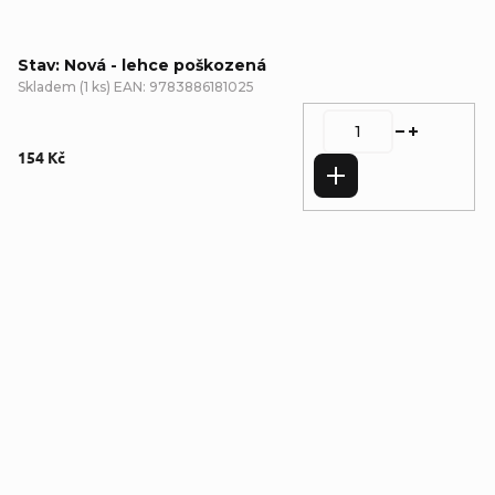
Stav: Nová - lehce poškozená
Skladem
(
1 ks
)
EAN:
9783886181025
154 Kč
Do košíku
Detailní popis produktu
Popis produktu není dostupný
Doplňkové parametry
Kategorie
:
Cestopisy
,
Nová -
lehce poškozená