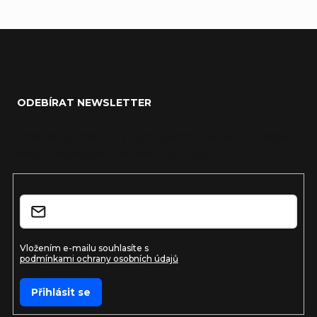
Zápatí
ODEBÍRAT NEWSLETTER
Vložte svůj e-mail a my vám budeme zasílat informace o
nových produktech na našem e-shopu.
E-mail
Vložením e-mailu souhlasíte s
podmínkami ochrany osobních údajů
Přihlásit se