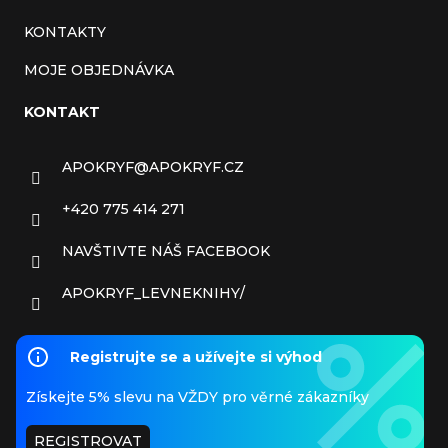
KONTAKTY
MOJE OBJEDNÁVKA
KONTAKT
APOKRYF
@
APOKRYF.CZ
+420 775 414 271
NAVŠTIVTE NÁŠ FACEBOOK
APOKRYF_LEVNEKNIHY/
Registrujte se a užívejte si výhod
Získejte 5% slevu na VŽDY pro věrné zákazníky
REGISTROVAT