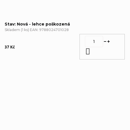
Stav: Nová - lehce poškozená
Skladem
(
1 ks
)
EAN:
9788024701028
37 Kč
Do košíku
Detailní popis produktu