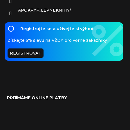
APOKRYF_LEVNEKNIHY/
Registrujte se a užívejte si výhod
Získejte 5% slevu na VŽDY pro věrné zákazníky
REGISTROVAT
PŘIJÍMÁME ONLINE PLATBY