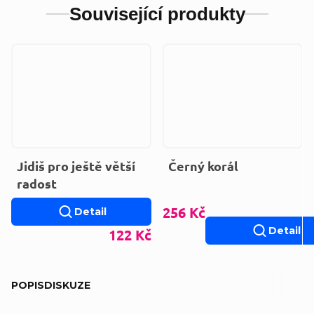
Související produkty
Jidiš pro ještě větší
Černý korál
radost
256 Kč
Detail
Detail
122 Kč
POPIS
DISKUZE