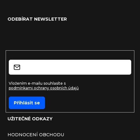
Zápatí
ODEBÍRAT NEWSLETTER
Vložte svůj e-mail a my vám budeme zasílat informace o
nových produktech na našem e-shopu.
E-mail
Vložením e-mailu souhlasíte s
podmínkami ochrany osobních údajů
Přihlásit se
UŽITEČNÉ ODKAZY
HODNOCENÍ OBCHODU