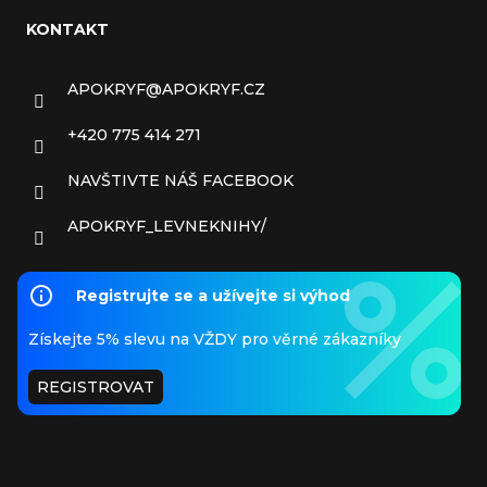
KONTAKT
APOKRYF
@
APOKRYF.CZ
+420 775 414 271
NAVŠTIVTE NÁŠ FACEBOOK
APOKRYF_LEVNEKNIHY/
Registrujte se a užívejte si výhod
Získejte 5% slevu na VŽDY pro věrné zákazníky
REGISTROVAT