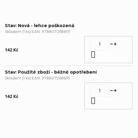
Stav: Nová - lehce poškozená
Skladem
(
1 ks
)
EAN:
9788072688111
142 Kč
Do košíku
Stav: Použité zboží - běžné opotřebení
Skladem
(
1 ks
)
EAN:
9788072688111
142 Kč
Do košíku
Detailní popis produktu