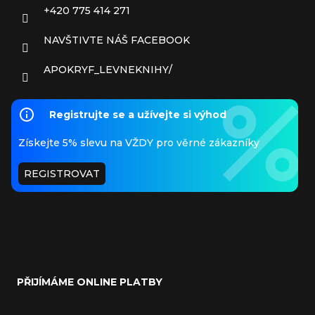
+420 775 414 271
NAVŠTIVTE NÁŠ FACEBOOK
APOKRYF_LEVNEKNIHY/
Registrujte se a užívejte si výhod
Získejte 5% slevu na VŽDY pro věrné zákazníky
REGISTROVAT
PŘIJÍMÁME ONLINE PLATBY