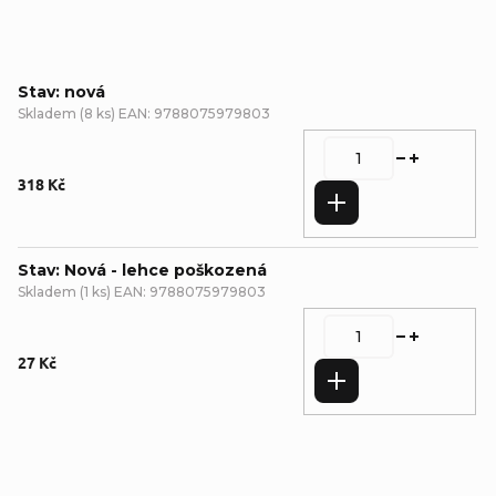
Stav: nová
Skladem
(
8 ks
)
EAN:
9788075979803
318 Kč
Do košíku
Stav: Nová - lehce poškozená
Skladem
(
1 ks
)
EAN:
9788075979803
27 Kč
Do košíku
Detailní popis produktu