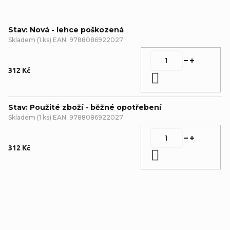
Stav: Nová - lehce poškozená
Skladem
(
1 ks
)
EAN:
9788086922027
312 Kč
Do košíku
Stav: Použité zboží - běžné opotřebení
Skladem
(
1 ks
)
EAN:
9788086922027
312 Kč
Do košíku
Detailní popis produktu