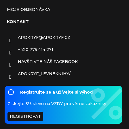
MOJE OBJEDNÁVKA
KONTAKT
APOKRYF
@
APOKRYF.CZ
+420 775 414 271
NAVŠTIVTE NÁŠ FACEBOOK
APOKRYF_LEVNEKNIHY/
Registrujte se a užívejte si výhod
Získejte 5% slevu na VŽDY pro věrné zákazníky
REGISTROVAT