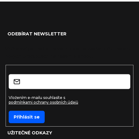
Zápatí
ODEBÍRAT NEWSLETTER
Vložte svůj e-mail a my vám budeme zasílat informace o
nových produktech na našem e-shopu.
E-mail
Vložením e-mailu souhlasíte s
podmínkami ochrany osobních údajů
Přihlásit se
UŽITEČNÉ ODKAZY