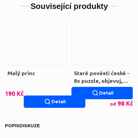
Související produkty
Malý princ
Staré pověsti české -
8x puzzle, objevuj,
skládej a obkresli
190 Kč
Detail
Detail
98 Kč
od
POPIS
DISKUZE