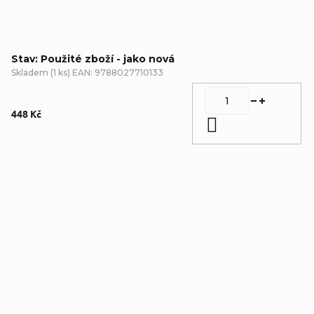
Stav: Použité zboží - jako nová
Skladem
(
1 ks
)
EAN:
9788027710133
448 Kč
Do košíku
Detailní popis produktu