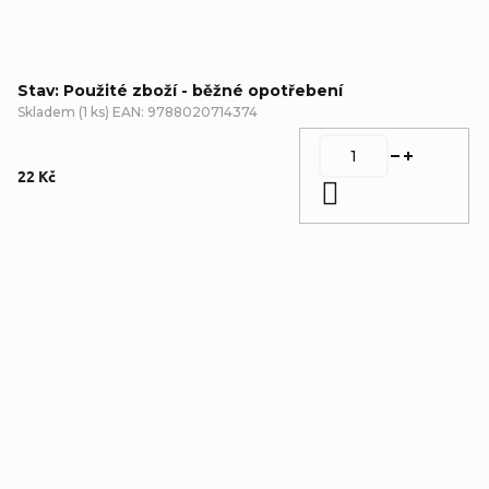
Stav: Použité zboží - běžné opotřebení
Skladem
(
1 ks
)
EAN:
9788020714374
22 Kč
Do košíku
Detailní popis produktu