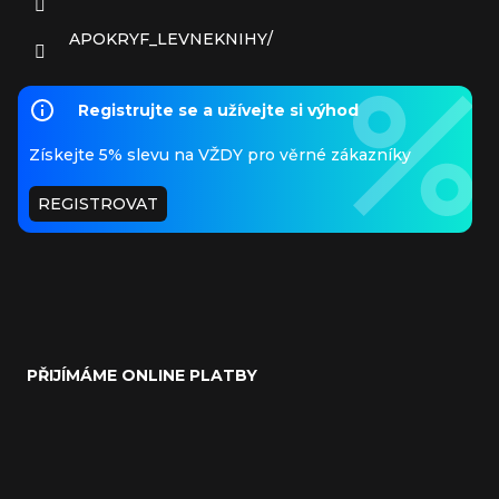
APOKRYF_LEVNEKNIHY/
Registrujte se a užívejte si výhod
Získejte 5% slevu na VŽDY pro věrné zákazníky
REGISTROVAT
PŘIJÍMÁME ONLINE PLATBY