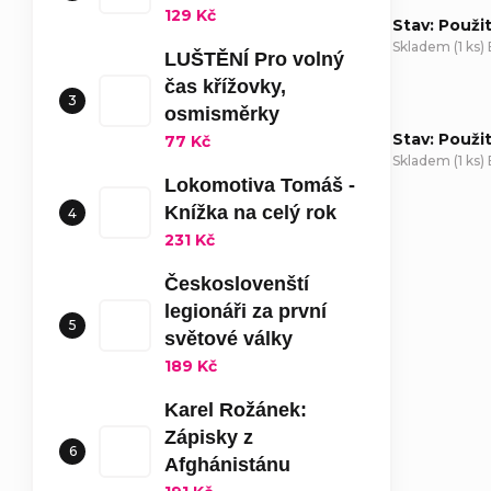
129 Kč
Stav: Použi
Skladem
(
1 ks
)
LUŠTĚNÍ Pro volný
čas křížovky,
osmisměrky
Stav: Použi
77 Kč
Skladem
(
1 ks
)
Lokomotiva Tomáš -
Knížka na celý rok
D
231 Kč
Českoslovenští
legionáři za první
světové války
189 Kč
Karel Rožánek:
Zápisky z
Afghánistánu