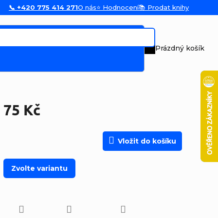
📞 +420 775 414 271
O nás
⭐ Hodnocení
📚 Prodat knihy
Prázdný košík
Nákupní koš
75 Kč
Měrná cena:
Vložit do košíku
Zvolte variantu