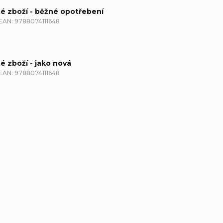
té zboží - běžné opotřebení
EAN:
9788074111648
té zboží - jako nová
EAN:
9788074111648
etailní popis produktu