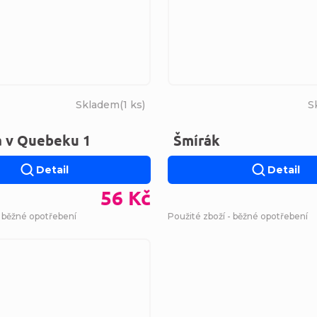
Skladem
(
1 ks
)
S
a v Quebeku 1
Šmírák
Detail
Detail
56 Kč
- běžné opotřebení
Použité zboží - běžné opotřebení