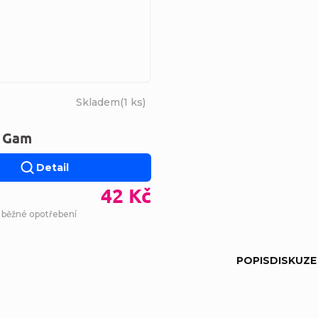
Skladem
(
1 ks
)
ů Gam
Detail
42 Kč
- běžné opotřebení
POPIS
DISKUZE