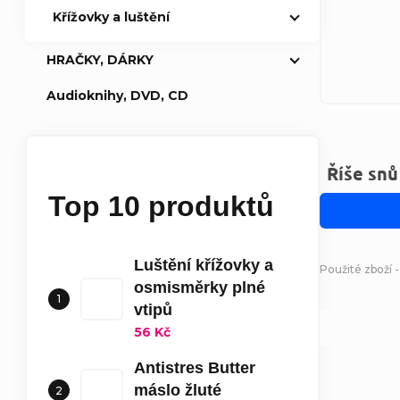
Křížovky a luštění
HRAČKY, DÁRKY
Audioknihy, DVD, CD
Říše sn
Top 10 produktů
Luštění křížovky a
Použité zboží 
osmisměrky plné
vtipů
56 Kč
Antistres Butter
máslo žluté