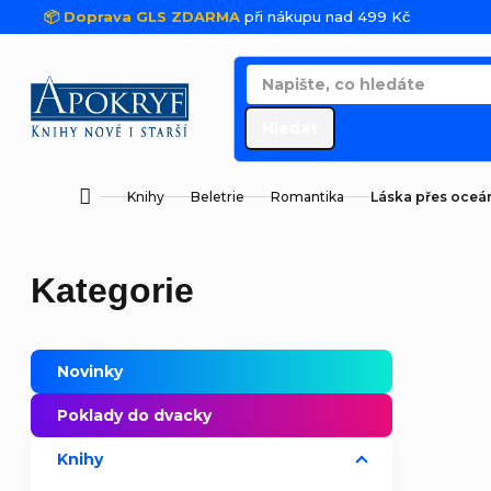
Přejít na obsah
📦 Doprava GLS ZDARMA
při nákupu nad 499 Kč
Hledat
Knihy
Beletrie
Romantika
Láska přes oceá
Domů
Postranní panel
Přeskočit kategorie
Kategorie
Novinky
Poklady do dvacky
Knihy