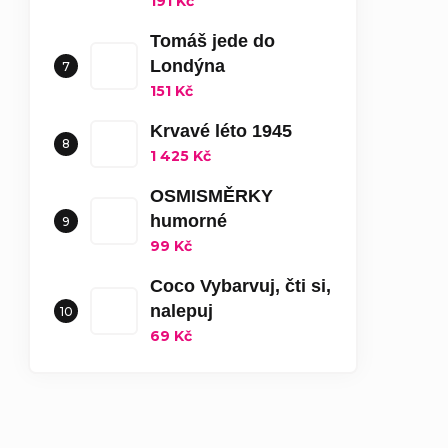
191 Kč
Tomáš jede do
Londýna
151 Kč
Krvavé léto 1945
1 425 Kč
OSMISMĚRKY
humorné
99 Kč
Coco Vybarvuj, čti si,
nalepuj
69 Kč