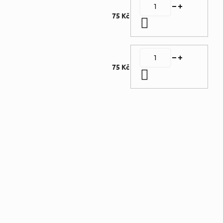
75 Kč
Do košíku
75 Kč
Do košíku
Doplňkové parametry
Kategorie
:
Romantika
,
Použité zboží -
běžné
opotřebení
Autor
:
Ivie Jackie
Nakladatel
:
OLDAG -