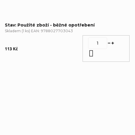
Stav: Použité zboží - běžné opotřebení
Skladem
(
1 ks
)
EAN:
9788027703043
113 Kč
Do košíku
Detailní popis produktu