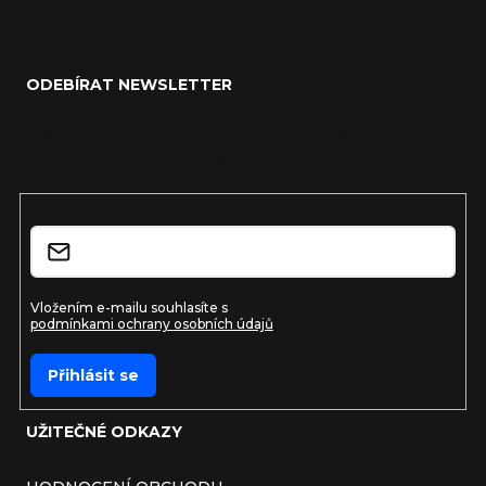
Zápatí
ODEBÍRAT NEWSLETTER
Vložte svůj e-mail a my vám budeme zasílat informace o
nových produktech na našem e-shopu.
E-mail
Vložením e-mailu souhlasíte s
podmínkami ochrany osobních údajů
Přihlásit se
UŽITEČNÉ ODKAZY