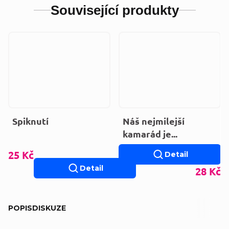
Související produkty
Spiknutí
Náš nejmilejší
kamarád je...
25 Kč
Detail
Detail
28 Kč
POPIS
DISKUZE