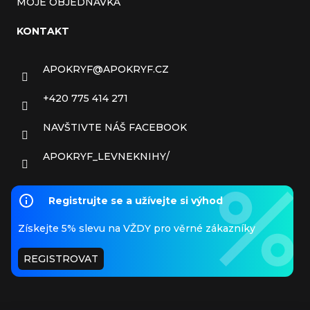
MOJE OBJEDNÁVKA
KONTAKT
APOKRYF
@
APOKRYF.CZ
+420 775 414 271
NAVŠTIVTE NÁŠ FACEBOOK
APOKRYF_LEVNEKNIHY/
Registrujte se a užívejte si výhod
Získejte 5% slevu na VŽDY pro věrné zákazníky
REGISTROVAT