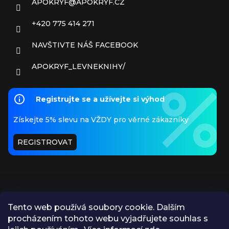
APOKRYF
@
APOKRYF.CZ
+420 775 414 271
NAVŠTIVTE NÁŠ FACEBOOK
APOKRYF_LEVNEKNIHY/
Registrujte se a užívejte si výhod
Získejte 5% slevu na VŽDY pro věrné zákazníky
REGISTROVAT
Tento web používá soubory cookie. Dalším
procházením tohoto webu vyjadřujete souhlas s
PŘIJÍMÁME ONLINE PLATBY