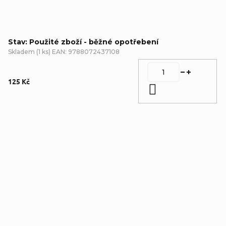
Stav: Použité zboží - běžné opotřebení
Skladem
(
1 ks
)
EAN:
9788072437108
125 Kč
Do košíku
Detailní popis produktu