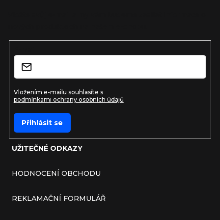
Vložte svůj e-mail a my vám budeme zasílat informace o
nových produktech na našem e-shopu.
E-mail
Vložením e-mailu souhlasíte s
podmínkami ochrany osobních údajů
Přihlásit se
UŽITEČNÉ ODKAZY
HODNOCENÍ OBCHODU
REKLAMAČNÍ FORMULÁŘ