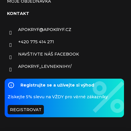
MOJE OBJEDNÁVKA
KONTAKT
APOKRYF
@
APOKRYF.CZ
+420 775 414 271
NAVŠTIVTE NÁŠ FACEBOOK
APOKRYF_LEVNEKNIHY/
Registrujte se a užívejte si výhod
Získejte 5% slevu na VŽDY pro věrné zákazníky
REGISTROVAT