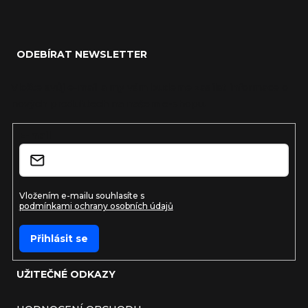
Zápatí
ODEBÍRAT NEWSLETTER
Vložte svůj e-mail a my vám budeme zasílat informace o
nových produktech na našem e-shopu.
E-mail
Vložením e-mailu souhlasíte s
podmínkami ochrany osobních údajů
Přihlásit se
UŽITEČNÉ ODKAZY