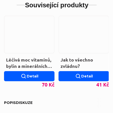
Související produkty
Léčivá moc vitamínů,
Jak to všechno
bylin a minerálních
zvládnu?
látek
Detail
Detail
70 Kč
41 Kč
POPIS
DISKUZE