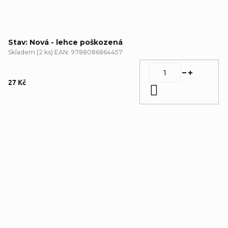
Stav: Nová - lehce poškozená
Skladem
(
2 ks
)
EAN:
9788086864457
27 Kč
Do košíku
Detailní popis produktu