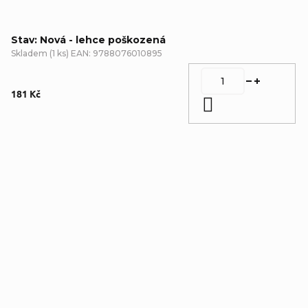
Stav: Nová - lehce poškozená
Skladem
(
1 ks
)
EAN:
9788076010895
181 Kč
Do košíku
Detailní popis produktu