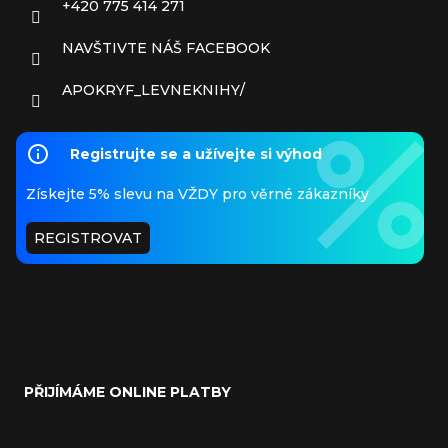
+420 775 414 271
NAVŠTIVTE NÁŠ FACEBOOK
APOKRYF_LEVNEKNIHY/
Registrujte se a užívejte si výhod
Získejte 5% slevu na VŽDY pro věrné zákazníky
REGISTROVAT
PŘIJÍMÁME ONLINE PLATBY