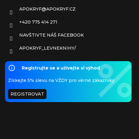
APOKRYF
@
APOKRYF.CZ
+420 775 414 271
NAVŠTIVTE NÁŠ FACEBOOK
APOKRYF_LEVNEKNIHY/
Registrujte se a užívejte si výhod
Získejte 5% slevu na VŽDY pro věrné zákazníky
REGISTROVAT