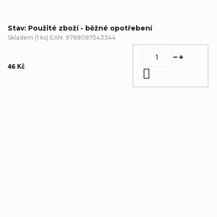
Stav: Použité zboží - běžné opotřebení
Skladem
(
1 ks
)
EAN:
9788087543344
46 Kč
Do košíku
Detailní popis produktu