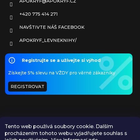
APOKRYF
@
APOKRYF.CZ
+420 775 414 271
NAVŠTIVTE NÁŠ FACEBOOK
APOKRYF_LEVNEKNIHY/
Registrujte se a užívejte si výhod
Získejte 5% slevu na VŽDY pro věrné zákazníky
REGISTROVAT
Tento web používá soubory cookie. Dalším
procházením tohoto webu vyjadřujete souhlas s
PŘIJÍMÁME ONLINE PLATBY