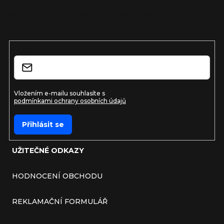
Vložte svůj e-mail a my vám budeme zasílat informace o
nových produktech na našem e-shopu.
E-mail
Vložením e-mailu souhlasíte s
podmínkami ochrany osobních údajů
Přihlásit se
UŽITEČNÉ ODKAZY
HODNOCENÍ OBCHODU
REKLAMAČNÍ FORMULÁŘ