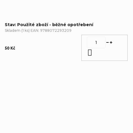
Stav: Použité zboží - běžné opotřebení
Skladem
(
1 ks
)
EAN:
9788072293209
50 Kč
Do košíku
Detailní popis produktu