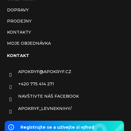
DOPRAVY
PRODEJNY
KONTAKTY
MOJE OBJEDNÁVKA
KONTAKT
APOKRYF
@
APOKRYF.CZ
+420 775 414 271
NAVŠTIVTE NÁŠ FACEBOOK
APOKRYF_LEVNEKNIHY/
Registrujte se a užívejte si výhod