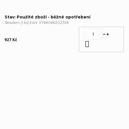
Stav: Použité zboží - běžné opotřebení
Skladem
(
1 ks
)
EAN:
9788086202358
927 Kč
Do košíku
Detailní popis produktu
Popis produktu není dostupný
Doplňkové parametry
Kategorie
:
Romány a povídky
,
Použité zboží - běžné
opotřebení