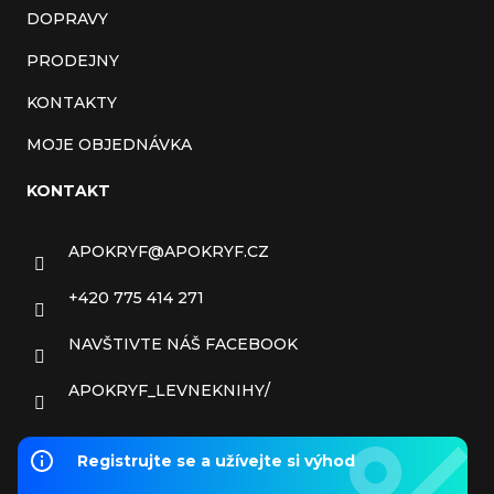
DOPRAVY
PRODEJNY
KONTAKTY
MOJE OBJEDNÁVKA
KONTAKT
APOKRYF
@
APOKRYF.CZ
+420 775 414 271
NAVŠTIVTE NÁŠ FACEBOOK
APOKRYF_LEVNEKNIHY/
Registrujte se a užívejte si výhod