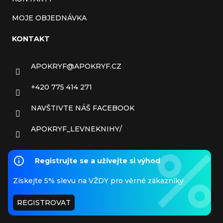
MOJE OBJEDNÁVKA
KONTAKT
APOKRYF
@
APOKRYF.CZ
+420 775 414 271
NAVŠTIVTE NÁŠ FACEBOOK
APOKRYF_LEVNEKNIHY/
Registrujte se a užívejte si výhod
Získejte 5% slevu na VŽDY pro věrné zákazníky
REGISTROVAT