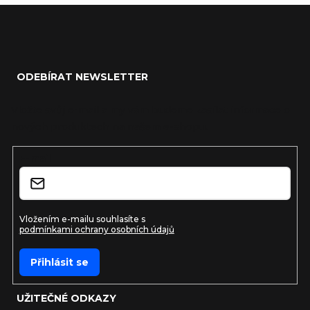
Zápatí
ODEBÍRAT NEWSLETTER
Vložte svůj e-mail a my vám budeme zasílat informace o
nových produktech na našem e-shopu.
E-mail
Vložením e-mailu souhlasíte s
podmínkami ochrany osobních údajů
Přihlásit se
UŽITEČNÉ ODKAZY