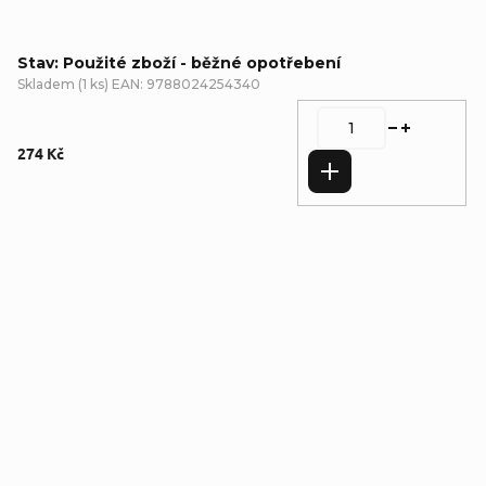
Stav: Použité zboží - běžné opotřebení
Skladem
(
1 ks
)
EAN:
9788024254340
274 Kč
Do košíku
Detailní popis produktu