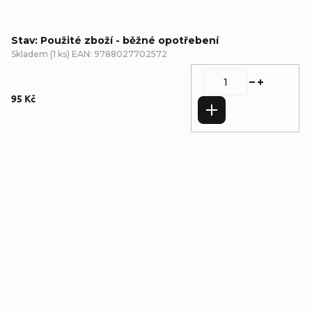
Stav: Použité zboží - běžné opotřebení
Skladem
(
1 ks
)
EAN:
9788027702572
95 Kč
Do košíku
Detailní popis produktu