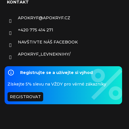
KONTAKT
APOKRYF
@
APOKRYF.CZ
+420 775 414 271
NAVŠTIVTE NÁŠ FACEBOOK
APOKRYF_LEVNEKNIHY/
Registrujte se a užívejte si výhod
Získejte 5% slevu na VŽDY pro věrné zákazníky
REGISTROVAT