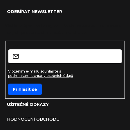
ODEBÍRAT NEWSLETTER
Vložte svůj e-mail a my vám budeme zasílat informace o
nových produktech na našem e-shopu.
E-mail
Vložením e-mailu souhlasíte s
podmínkami ochrany osobních údajů
Přihlásit se
UŽITEČNÉ ODKAZY
HODNOCENÍ OBCHODU