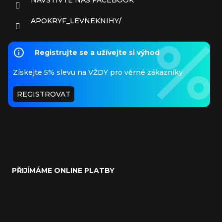
APOKRYF_LEVNEKNIHY/
Registrujte se a užívejte si výhod
Získejte 5% slevu na VŽDY pro věrné zákazníky
REGISTROVAT
PŘIJÍMÁME ONLINE PLATBY