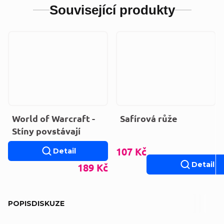
Související produkty
World of Warcraft -
Safírová růže
Stíny povstávají
107 Kč
Detail
Detail
189 Kč
POPIS
DISKUZE