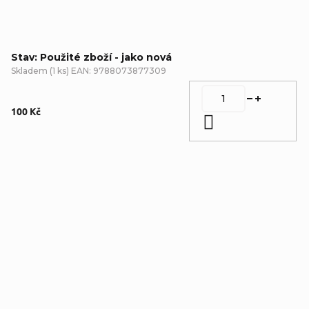
Stav: Použité zboží - jako nová
Skladem
(
1 ks
)
EAN:
9788073877309
100 Kč
Do košíku
Detailní popis produktu