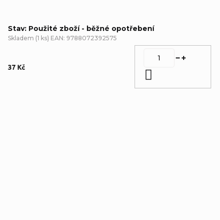
Stav: Použité zboží - běžné opotřebení
Skladem
(
1 ks
)
EAN:
9788072392575
37 Kč
Do košíku
Detailní popis produktu