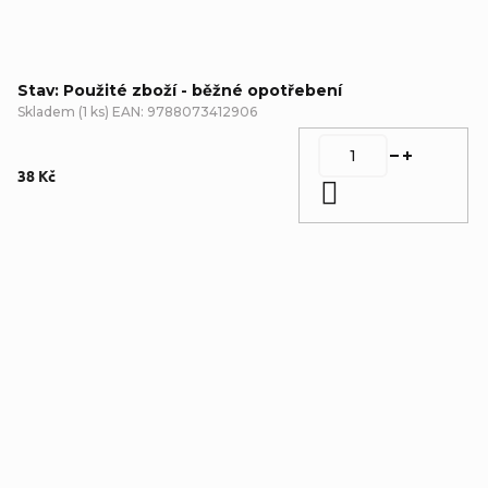
Stav: Použité zboží - běžné opotřebení
Skladem
(
1 ks
)
EAN:
9788073412906
38 Kč
Do košíku
Detailní popis produktu