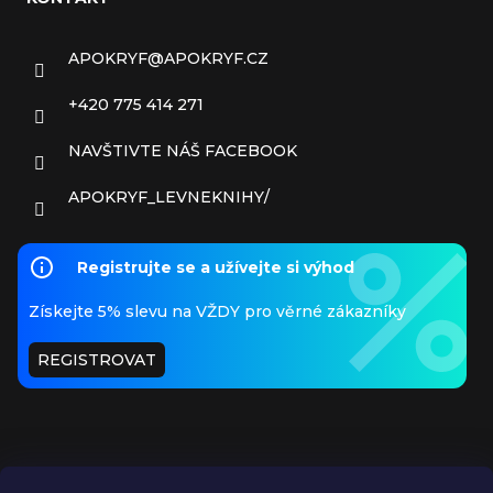
APOKRYF
@
APOKRYF.CZ
+420 775 414 271
NAVŠTIVTE NÁŠ FACEBOOK
APOKRYF_LEVNEKNIHY/
Registrujte se a užívejte si výhod
Získejte 5% slevu na VŽDY pro věrné zákazníky
REGISTROVAT