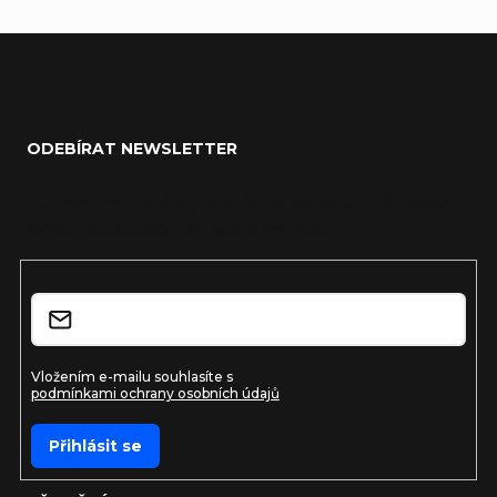
Zápatí
ODEBÍRAT NEWSLETTER
Vložte svůj e-mail a my vám budeme zasílat informace o
nových produktech na našem e-shopu.
E-mail
Vložením e-mailu souhlasíte s
podmínkami ochrany osobních údajů
Přihlásit se