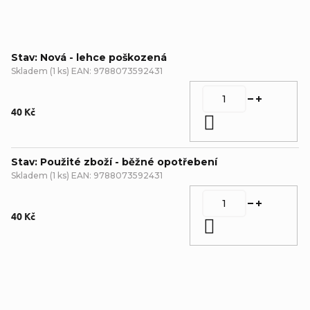
Stav: Nová - lehce poškozená
Skladem
(
1 ks
)
EAN:
9788073592431
40 Kč
Do košíku
Stav: Použité zboží - běžné opotřebení
Skladem
(
1 ks
)
EAN:
9788073592431
40 Kč
Do košíku
Detailní popis produktu