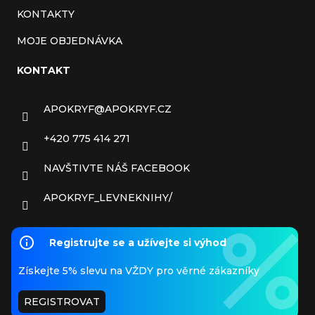
KONTAKTY
MOJE OBJEDNÁVKA
KONTAKT
APOKRYF
@
APOKRYF.CZ
+420 775 414 271
NAVŠTIVTE NÁŠ FACEBOOK
APOKRYF_LEVNEKNIHY/
Registrujte se a užívejte si výhod
Získejte 5% slevu na VŽDY pro věrné zákazníky
REGISTROVAT