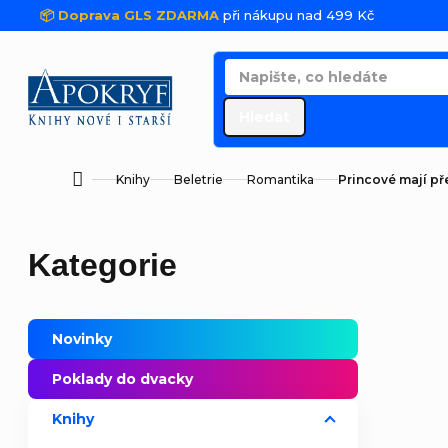
Přejít na obsah
📦 Doprava GLS ZDARMA
při nákupu nad 499 Kč
Hledat
Knihy
Beletrie
Romantika
Princové mají p
Domů
Postranní panel
Přeskočit kategorie
Kategorie
Novinky
Poklady do dvacky
Knihy