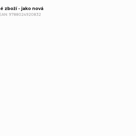
té zboží - jako nová
EAN:
9788024920832
etailní popis produktu