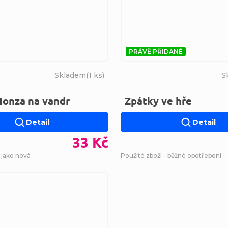
PRÁVĚ PŘIDANÉ
Skladem
(
1 ks
)
S
Honza na vandr
Zpátky ve hře
Detail
Detail
33 Kč
 jako nová
Použité zboží - běžné opotřebení