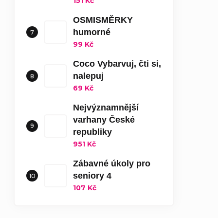
151 Kč
OSMISMĚRKY
humorné
99 Kč
Coco Vybarvuj, čti si,
nalepuj
69 Kč
Nejvýznamnější
varhany České
republiky
951 Kč
Zábavné úkoly pro
seniory 4
107 Kč