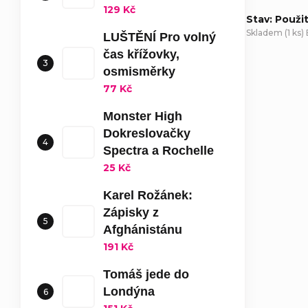
129 Kč
Stav: Použi
Skladem
(
1 ks
)
LUŠTĚNÍ Pro volný
čas křížovky,
osmisměrky
D
77 Kč
Monster High
Dokreslovačky
Spectra a Rochelle
25 Kč
Karel Rožánek:
Zápisky z
Afghánistánu
191 Kč
Tomáš jede do
Londýna