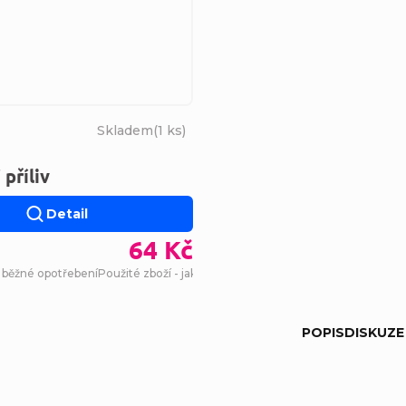
Skladem
(
1 ks
)
 příliv
Detail
64 Kč
- běžné opotřebení
Použité zboží - jako nová
POPIS
DISKUZE