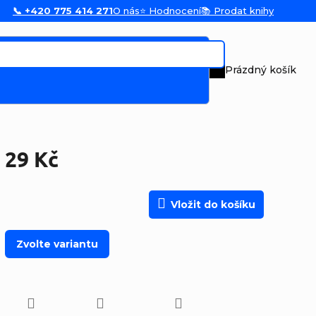
📞 +420 775 414 271
O nás
⭐ Hodnocení
📚 Prodat knihy
Prázdný košík
Nákupní koš
29 Kč
Měrná cena:
Vložit do košíku
Zvolte variantu