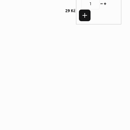
29 Kč
Do košíku
Doplňkové parametry
Kategorie
:
Romantika
,
Použité zboží -
jako nová
Autor
:
Kieran
Kramerová
Nakladatel
:
EUROMEDIA
GROUP a.s.
Vazba
:
Pevná bez
přebalu matná