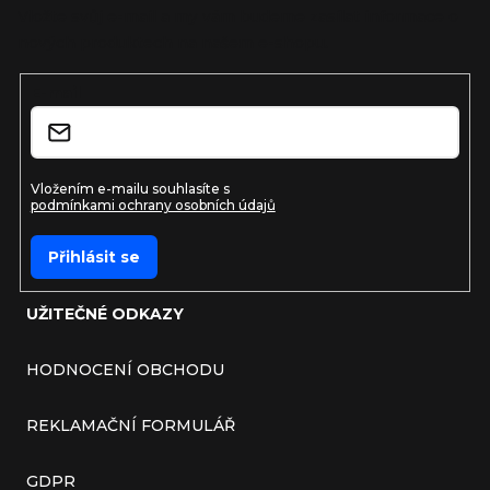
Vložte svůj e-mail a my vám budeme zasílat informace o
nových produktech na našem e-shopu.
E-mail
Vložením e-mailu souhlasíte s
podmínkami ochrany osobních údajů
Přihlásit se
UŽITEČNÉ ODKAZY
HODNOCENÍ OBCHODU
REKLAMAČNÍ FORMULÁŘ
GDPR