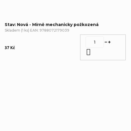
Stav: Nová - Mírně mechanicky požkozená
Skladem
(
1 ks
)
EAN:
9788072179039
37 Kč
Do košíku
Detailní popis produktu