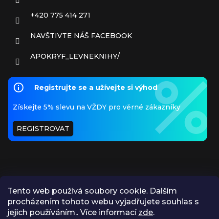
+420 775 414 271
NAVŠTIVTE NÁŠ FACEBOOK
APOKRYF_LEVNEKNIHY/
Registrujte se a užívejte si výhod
Získejte 5% slevu na VŽDY pro věrné zákazníky
REGISTROVAT
Tento web používá soubory cookie. Dalším
procházením tohoto webu vyjadřujete souhlas s
PŘIJÍMÁME ONLINE PLATBY
jejich používáním.. Více informací
zde
.