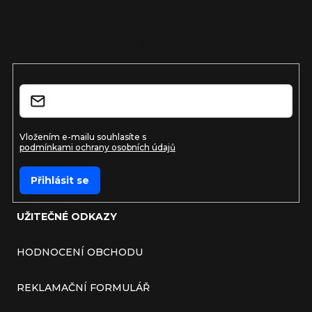
Vložte svůj e-mail a my vám budeme zasílat informace o
nových produktech na našem e-shopu.
E-mail
Vložením e-mailu souhlasíte s
podmínkami ochrany osobních údajů
Přihlásit se
UŽITEČNÉ ODKAZY
HODNOCENÍ OBCHODU
REKLAMAČNÍ FORMULÁŘ