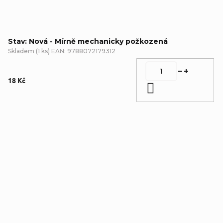
Stav: Nová - Mírně mechanicky požkozená
Skladem
(
1 ks
)
EAN:
9788072179312
18 Kč
Do košíku
Detailní popis produktu