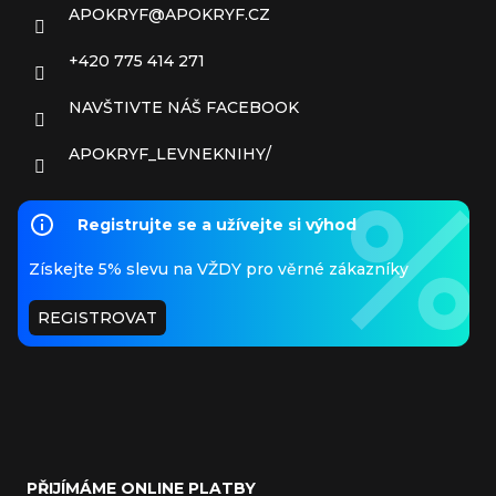
APOKRYF
@
APOKRYF.CZ
+420 775 414 271
NAVŠTIVTE NÁŠ FACEBOOK
APOKRYF_LEVNEKNIHY/
Registrujte se a užívejte si výhod
Získejte 5% slevu na VŽDY pro věrné zákazníky
REGISTROVAT
PŘIJÍMÁME ONLINE PLATBY