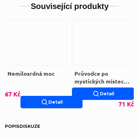
Související produkty
Nemilosrdná moc
Průvodce po
mystických místech
světa
67 Kč
Detail
Detail
71 Kč
POPIS
DISKUZE