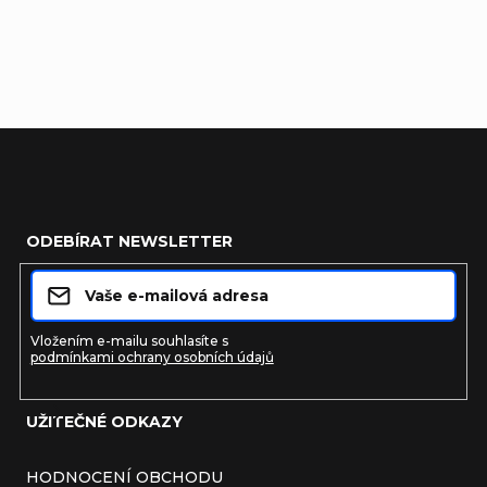
Pouze registrovaní uživatelé mohou vkládat příspěvky.
Prosím
přihlaste se
nebo se
registrujte
.
Zápatí
ODEBÍRAT NEWSLETTER
Vložením e-mailu souhlasíte s
podmínkami ochrany osobních údajů
UŽITEČNÉ ODKAZY
Přihlásit se
HODNOCENÍ OBCHODU