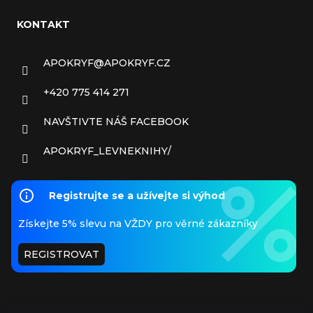
KONTAKT
APOKRYF
@
APOKRYF.CZ
+420 775 414 271
NAVŠTIVTE NÁŠ FACEBOOK
APOKRYF_LEVNEKNIHY/
Registrujte se a užívejte si výhod
Získejte 5% slevu na VŽDY pro věrné zákazníky
REGISTROVAT