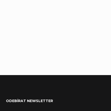
137 Kč
Buďte první, kdo napíše příspěvek k této položce.
Pouze registrovaní uživatelé mohou vkládat příspěvky.
Prosím
přihlaste se
nebo se
registrujte
.
Zápatí
ODEBÍRAT NEWSLETTER