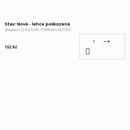
Stav: Nová - lehce poškozená
Skladem
(
2 ks
)
EAN:
9788090352759
152 Kč
Do košíku
Detailní popis produktu