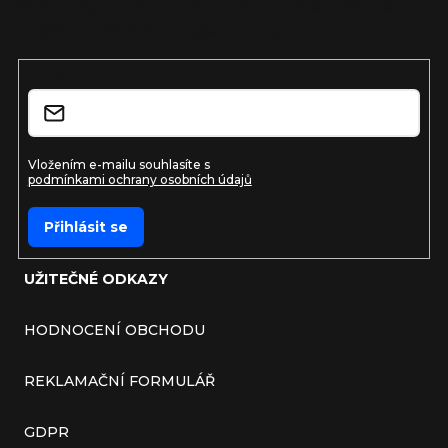
Vložte svůj e-mail a my vám budeme zasílat informace o
nových produktech na našem e-shopu.
E-mail
Vložením e-mailu souhlasíte s
podmínkami ochrany osobních údajů
Přihlásit se
UŽITEČNÉ ODKAZY
HODNOCENÍ OBCHODU
REKLAMAČNÍ FORMULÁŘ
GDPR