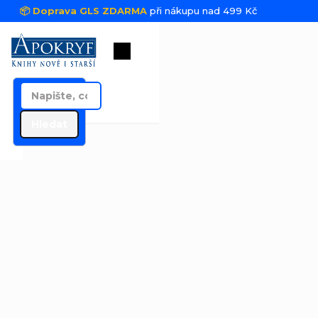
Přejít na obsah
📦 Doprava GLS ZDARMA
při nákupu nad 499 Kč
Nákupní košík
Hledat