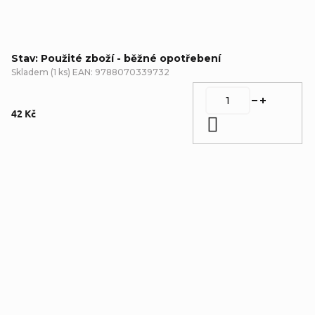
Stav: Použité zboží - běžné opotřebení
Skladem
(
1 ks
)
EAN:
9788070339732
42 Kč
Do košíku
Detailní popis produktu