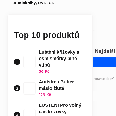
Audioknihy, DVD, CD
Top 10 produktů
Nejdelší
Luštění křížovky a
osmisměrky plné
vtipů
56 Kč
Použité zboží 
Antistres Butter
máslo žluté
129 Kč
LUŠTĚNÍ Pro volný
čas křížovky,