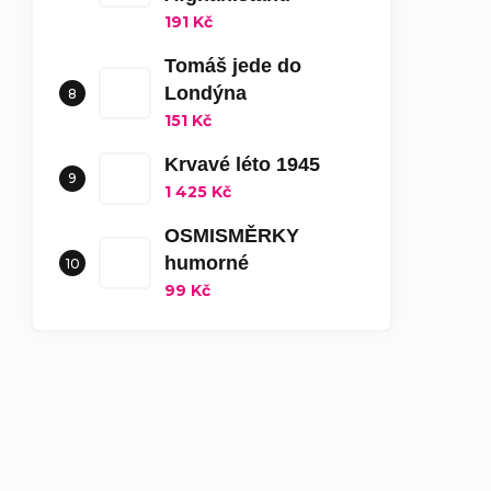
191 Kč
Tomáš jede do
Londýna
151 Kč
Krvavé léto 1945
1 425 Kč
OSMISMĚRKY
humorné
99 Kč