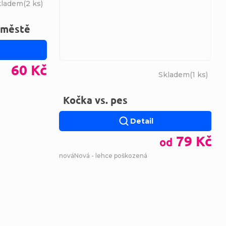
kladem
(
2 ks
)
 městě
60 Kč
Skladem
(
1 ks
)
Kočka vs. pes
Detail
79 Kč
od
nová
Nová - lehce poškozená