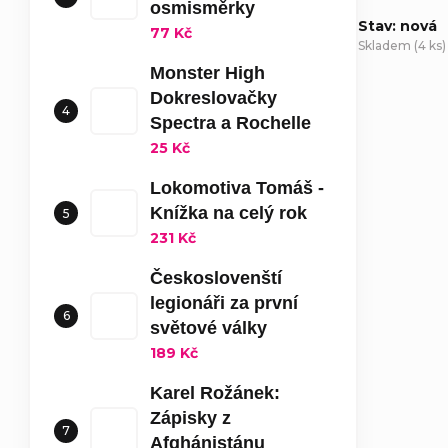
osmisměrky
Stav: nová
77 Kč
Skladem
(
4 ks
)
Monster High
Dokreslovačky
D
Spectra a Rochelle
25 Kč
Lokomotiva Tomáš -
Knížka na celý rok
231 Kč
Českoslovenští
legionáři za první
světové války
189 Kč
Karel Rožánek:
Zápisky z
Afghánistánu