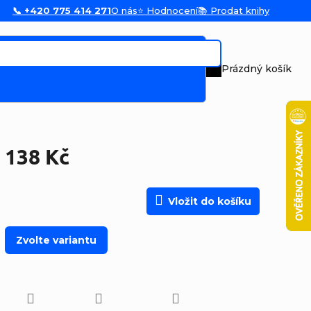
📞 +420 775 414 271
O nás
⭐ Hodnocení
📚 Prodat knihy
Prázdný košík
Nákupní koš
138 Kč
Měrná cena:
Vložit do košíku
Zvolte variantu