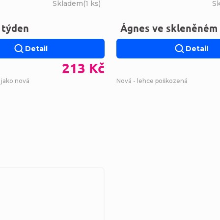
Skladem
(
1 ks
)
S
 týden
Ágnes ve skleněném
Detail
Detail
213 Kč
 jako nová
Nová - lehce poškozená