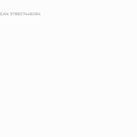
EAN:
9788074480614
etailní popis produktu