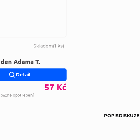
Skladem
(
1 ks
)
 den Adama T.
Detail
57 Kč
- běžné opotřebení
POPIS
DISKUZE