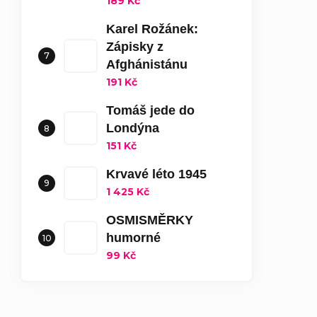
189 Kč
Karel Rožánek:
Zápisky z
Afghánistánu
191 Kč
Tomáš jede do
Londýna
151 Kč
Krvavé léto 1945
1 425 Kč
OSMISMĚRKY
humorné
99 Kč