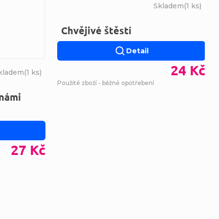
Skladem
(
1 ks
)
Chvějivé štěstí
Detail
24 Kč
kladem
(
1 ks
)
Použité zboží - běžné opotřebení
 námi
27 Kč