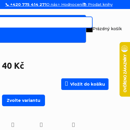
📞 +420 775 414 271
O nás
⭐ Hodnocení
📚 Prodat knihy
Prázdný košík
Nákupní koš
40 Kč
Měrná cena:
Vložit do košíku
Zvolte variantu