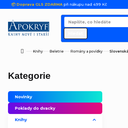
Přejít na obsah
📦 Doprava GLS ZDARMA
při nákupu nad 499 Kč
Hledat
Knihy
Beletrie
Romány a povídky
Slovenská
Domů
Postranní panel
Přeskočit kategorie
Kategorie
Novinky
Poklady do dvacky
Knihy