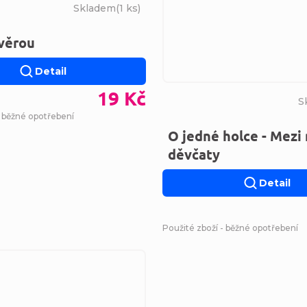
Skladem
(
1 ks
)
věrou
Detail
19 Kč
S
- běžné opotřebení
O jedné holce - Mezi
děvčaty
Detail
Použité zboží - běžné opotřebení