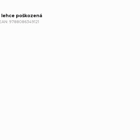
- lehce poškozená
EAN:
9788086349121
etailní popis produktu