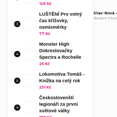
129 Kč
Stav: Nová 
LUŠTĚNÍ Pro volný
Skladem
(
1 ks
)
čas křížovky,
osmisměrky
D
77 Kč
Monster High
Dokreslovačky
Spectra a Rochelle
25 Kč
Lokomotiva Tomáš -
Knížka na celý rok
231 Kč
Českoslovenští
legionáři za první
světové války