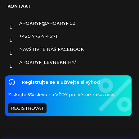
KONTAKT
APOKRYF
@
APOKRYF.CZ
+420 775 414 271
NAVŠTIVTE NÁŠ FACEBOOK
APOKRYF_LEVNEKNIHY/
Registrujte se a užívejte si výhod
Získejte 5% slevu na VŽDY pro věrné zákazníky
REGISTROVAT