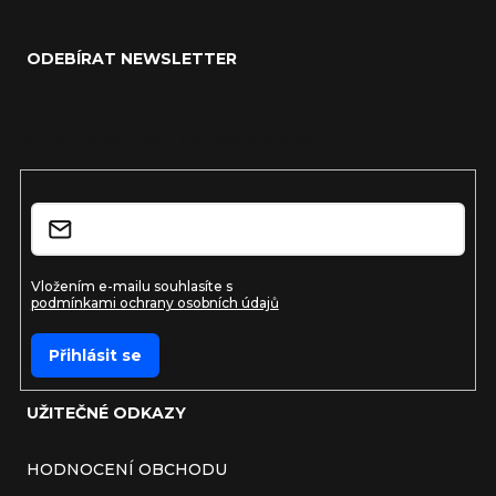
Zápatí
ODEBÍRAT NEWSLETTER
Vložte svůj e-mail a my vám budeme zasílat informace o
nových produktech na našem e-shopu.
E-mail
Vložením e-mailu souhlasíte s
podmínkami ochrany osobních údajů
Přihlásit se
UŽITEČNÉ ODKAZY
HODNOCENÍ OBCHODU