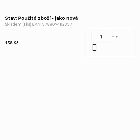
Stav: Použité zboží - jako nová
Skladem
(
1 ks
)
EAN:
9788074112997
158 Kč
Do košíku
Detailní popis produktu