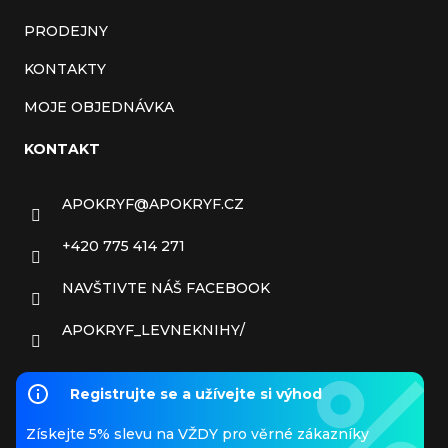
PRODEJNY
KONTAKTY
MOJE OBJEDNÁVKA
KONTAKT
APOKRYF
@
APOKRYF.CZ
+420 775 414 271
NAVŠTIVTE NÁŠ FACEBOOK
APOKRYF_LEVNEKNIHY/
Registrujte se a užívejte si výhod
Získejte 5% slevu na VŽDY pro věrné zákazníky