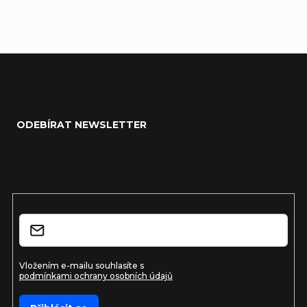
Zápatí
ODEBÍRAT NEWSLETTER
Vložte svůj e-mail a my vám budeme zasílat informace o
nových produktech na našem e-shopu.
E-mail
Vložením e-mailu souhlasíte s
podmínkami ochrany osobních údajů