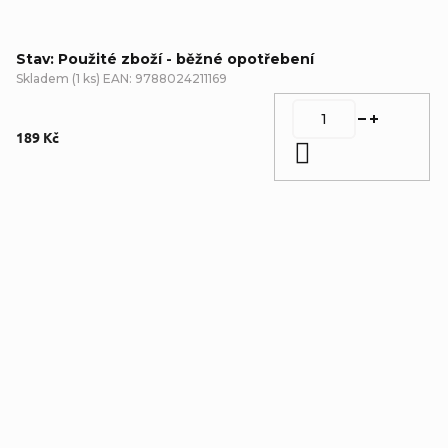
Stav: Použité zboží - běžné opotřebení
Skladem
(
1 ks
)
EAN:
9788024211169
189 Kč
Do košíku
Detailní popis produktu
Popis produktu není dostupný
Doplňkové parametry
Kategorie
:
Detektivky
,
Použité
zboží - běžné
opotřebení