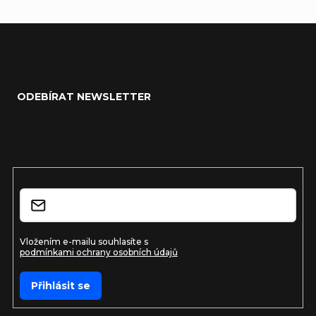
Zápatí
ODEBÍRAT NEWSLETTER
Vložte svůj e-mail a my vám budeme zasílat informace o
nových produktech na našem e-shopu.
E-mail
Vložením e-mailu souhlasíte s
podmínkami ochrany osobních údajů
Přihlásit se