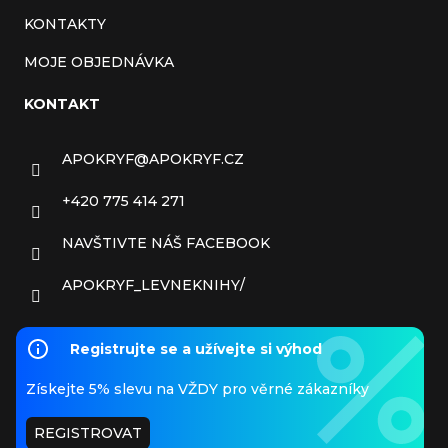
KONTAKTY
MOJE OBJEDNÁVKA
KONTAKT
APOKRYF
@
APOKRYF.CZ
+420 775 414 271
NAVŠTIVTE NÁŠ FACEBOOK
APOKRYF_LEVNEKNIHY/
Registrujte se a užívejte si výhod
Získejte 5% slevu na VŽDY pro věrné zákazníky
REGISTROVAT