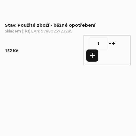
Stav: Použité zboží - běžné opotřebení
Skladem
(
1 ks
)
EAN:
9788025723289
152 Kč
Do košíku
Detailní popis produktu