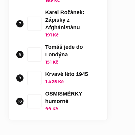
189 Kč
Karel Rožánek:
Zápisky z
Afghánistánu
191 Kč
Tomáš jede do
Londýna
151 Kč
Krvavé léto 1945
1 425 Kč
OSMISMĚRKY
humorné
99 Kč