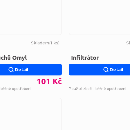
Skladem
(
1 ks
)
S
uchů Omyl
Infiltrátor
Detail
Detail
101 Kč
- běžné opotřebení
Použité zboží - běžné opotřebení