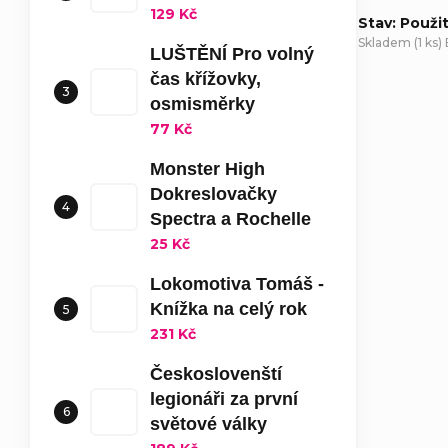
129 Kč
Stav: Použi
Skladem
(
1 ks
)
LUŠTĚNÍ Pro volný
čas křížovky,
D
osmisměrky
77 Kč
Monster High
Dokreslovačky
Spectra a Rochelle
25 Kč
Lokomotiva Tomáš -
Knížka na celý rok
231 Kč
Českoslovenští
legionáři za první
světové války