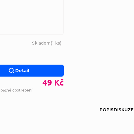
Skladem
(
1 ks
)
Detail
49 Kč
- běžné opotřebení
POPIS
DISKUZE