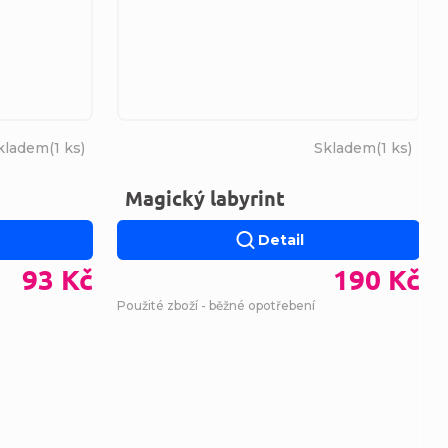
kladem
(
1 ks
)
Skladem
(
1 ks
)
Magický labyrint
Detail
93 Kč
190 Kč
Použité zboží - běžné opotřebení