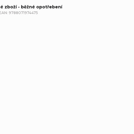
té zboží - běžné opotřebení
EAN:
9788071974475
etailní popis produktu