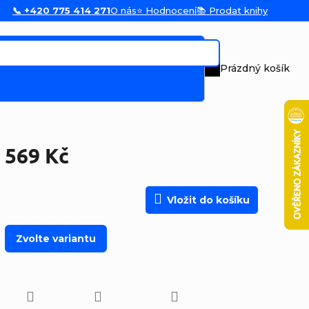
📞 +420 775 414 271
O nás
⭐ Hodnocení
📚 Prodat knihy
Prázdný košík
Nákupní koš
569 Kč
Měrná cena:
Vložit do košíku
Zvolte variantu