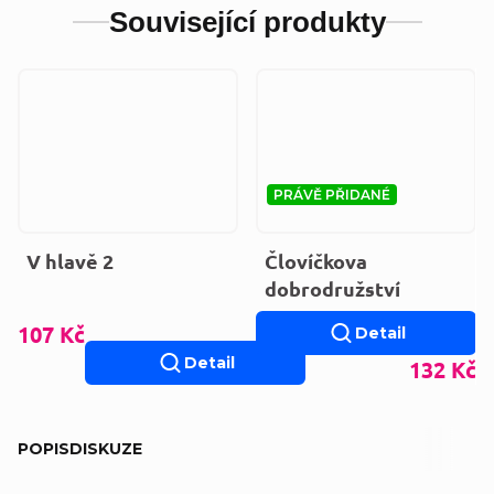
Související produkty
PRÁVĚ PŘIDANÉ
V hlavě 2
Človíčkova
dobrodružství
107 Kč
Detail
Detail
132 Kč
POPIS
DISKUZE