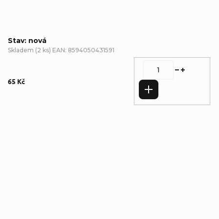
Stav: nová
Skladem
(
2 ks
)
EAN:
8594050431591
65 Kč
Do košíku
Detailní popis produktu
Doplňkové parametry
Kategorie
:
Omalovánky,