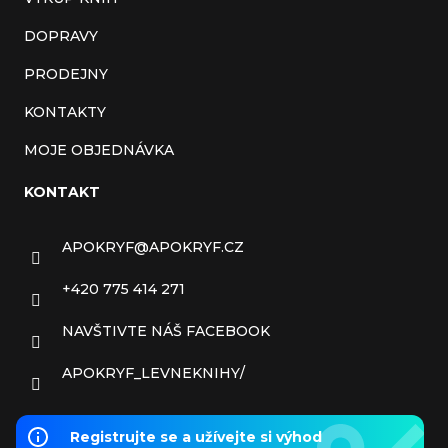
DOPRAVY
PRODEJNY
KONTAKTY
MOJE OBJEDNÁVKA
KONTAKT
APOKRYF
@
APOKRYF.CZ
+420 775 414 271
NAVŠTIVTE NÁŠ FACEBOOK
APOKRYF_LEVNEKNIHY/
Registrujte se a užívejte si výhod