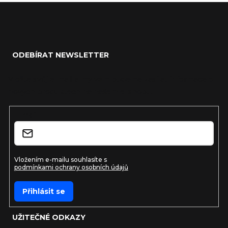
Zápatí
ODEBÍRAT NEWSLETTER
Vložte svůj e-mail a my vám budeme zasílat informace o
nových produktech na našem e-shopu.
E-mail
Vložením e-mailu souhlasíte s
podmínkami ochrany osobních údajů
Přihlásit se
UŽITEČNÉ ODKAZY