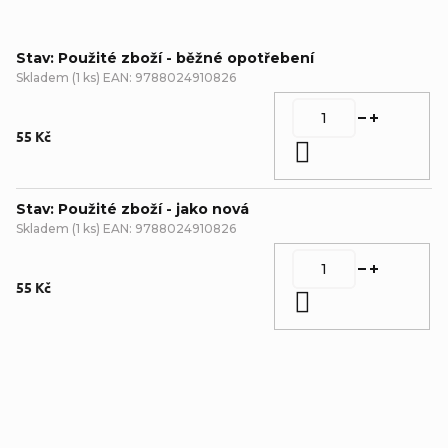
Stav: Použité zboží - běžné opotřebení
Skladem
(
1 ks
)
EAN:
9788024910826
55 Kč
Do košíku
Stav: Použité zboží - jako nová
Skladem
(
1 ks
)
EAN:
9788024910826
55 Kč
Do košíku
Detailní popis produktu