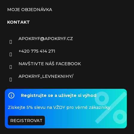
MOJE OBJEDNÁVKA
KONTAKT
APOKRYF
@
APOKRYF.CZ
+420 775 414 271
NAVŠTIVTE NÁŠ FACEBOOK
APOKRYF_LEVNEKNIHY/
Registrujte se a užívejte si výhod
Získejte 5% slevu na VŽDY pro věrné zákazníky
REGISTROVAT