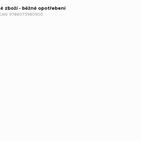
té zboží - běžné opotřebení
EAN:
9788073980900
etailní popis produktu