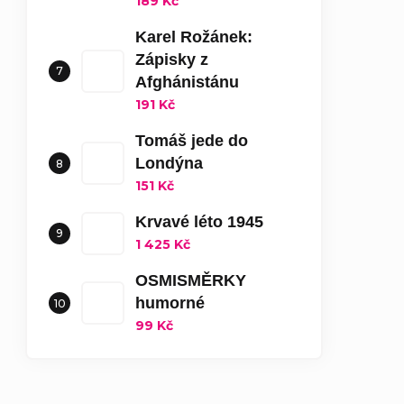
189 Kč
Karel Rožánek:
Zápisky z
Afghánistánu
191 Kč
Tomáš jede do
Londýna
151 Kč
Krvavé léto 1945
1 425 Kč
OSMISMĚRKY
humorné
99 Kč