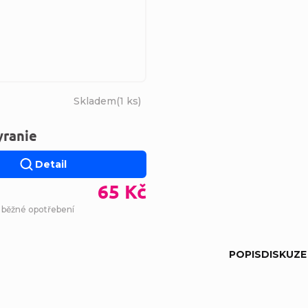
Skladem
(
1 ks
)
yranie
Detail
65 Kč
- běžné opotřebení
POPIS
DISKUZE