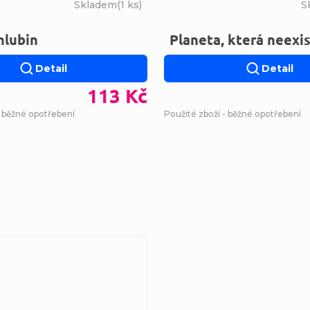
Skladem
(
1 ks
)
S
hlubin
Planeta, která neexis
Detail
Detail
113 Kč
- běžné opotřebení
Použité zboží - běžné opotřebení