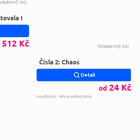
kladem
(
1 ks
)
tovala I
512 Kč
Skladem
(
5 ks
)
Čísla 2: Chaos
Detail
24 Kč
od
nová
Nová - lehce poškozená