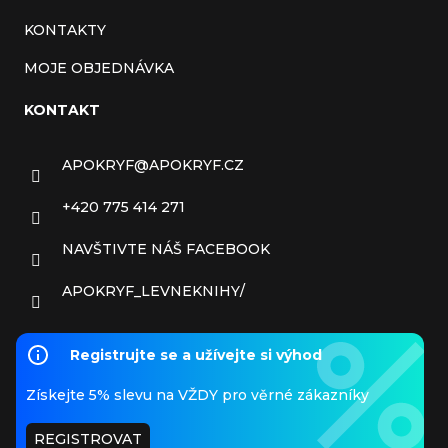
KONTAKTY
MOJE OBJEDNÁVKA
KONTAKT
APOKRYF
@
APOKRYF.CZ
+420 775 414 271
NAVŠTIVTE NÁŠ FACEBOOK
APOKRYF_LEVNEKNIHY/
Registrujte se a užívejte si výhod
Získejte 5% slevu na VŽDY pro věrné zákazníky
REGISTROVAT