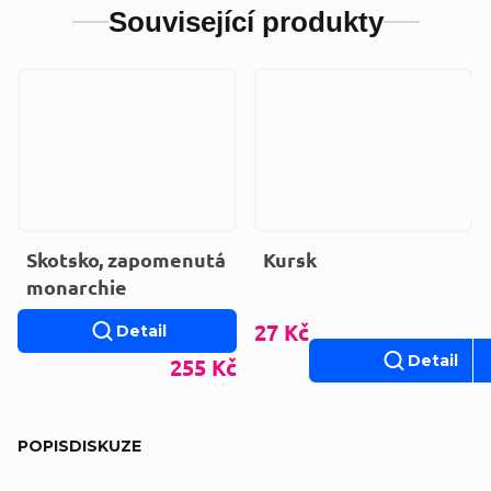
Související produkty
Skotsko, zapomenutá
Kursk
monarchie
27 Kč
Detail
Detail
255 Kč
POPIS
DISKUZE