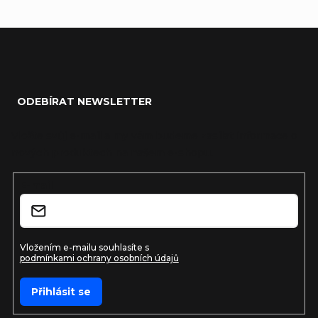
Zápatí
ODEBÍRAT NEWSLETTER
Vložte svůj e-mail a my vám budeme zasílat informace o
nových produktech na našem e-shopu.
E-mail
Vložením e-mailu souhlasíte s
podmínkami ochrany osobních údajů
Přihlásit se