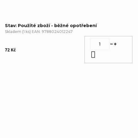
Stav: Použité zboží - běžné opotřebení
Skladem
(
1 ks
)
EAN:
9788024012247
72 Kč
Do košíku
Detailní popis produktu
Doplňkové parametry
Kategorie
:
Záhady a otazníky
,